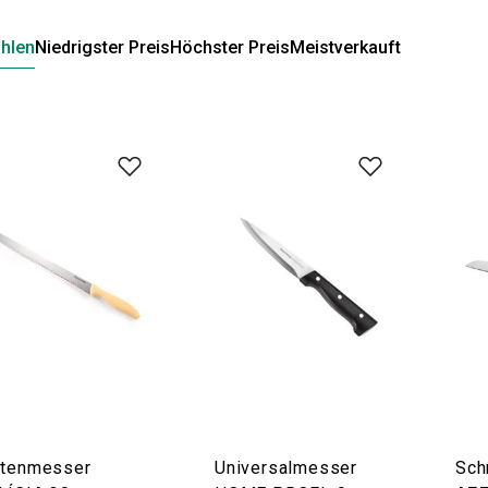
hlen
Niedrigster Preis
Höchster Preis
Meistverkauft
rtenmesser
Universalmesser
Sch