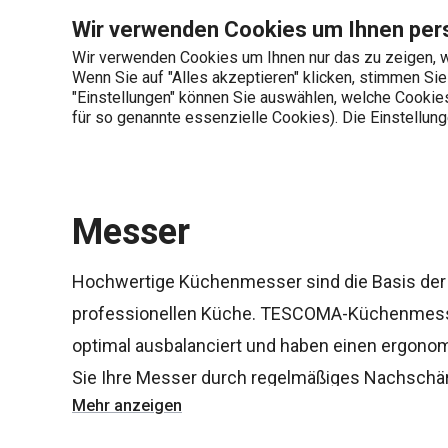
Sie befinden sich auf der Messer Seite
Wir verwenden Cookies um Ihnen pers
Wir verwenden Cookies um Ihnen nur das zu zeigen, w
Wenn Sie auf "Alles akzeptieren" klicken, stimmen Si
+436 703 082 96
"Einstellungen" können Sie auswählen, welche Cookies 
Produktkategorien
Mo-Fr 08:00-16:00
für so genannte essenzielle Cookies). Die Einstellu
Startseite
Schneiden
Messer
Messer
Hochwertige Küchenmesser sind die Basis der 
professionellen Küche. TESCOMA-Küchenmesser
optimal ausbalanciert und haben einen ergonom
Sie Ihre Messer durch regelmäßiges Nachschär
Mehr anzeigen
geschärft. Sie lassen sich leicht reinigen oder 