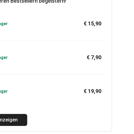
ren Bestsellern begeistern!
€ 15,90
ager
€ 7,90
ager
€ 19,90
ager
anzeigen