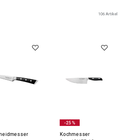
106
Artikel
-25 %
neidmesser
Kochmesser