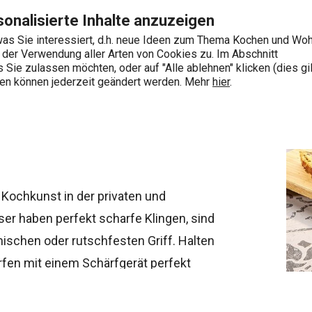
Zum Hauptinhalt springen
Zur Navigation springen
Zur Suche springen
onalisierte Inhalte anzuzeigen
as Sie interessiert, d.h. neue Ideen zum Thema Kochen und Wo
e der Verwendung aller Arten von Cookies zu. Im Abschnitt
0
Sie zulassen möchten, oder auf "Alle ablehnen" klicken (dies gil
Wonach suchen Sie?
ngen können jederzeit geändert werden. Mehr
hier
.
Kochkunst in der privaten und
 haben perfekt scharfe Klingen, sind
ischen oder rutschfesten Griff. Halten
fen mit einem Schärfgerät perfekt
einfach in der Spülmaschine reinigen.