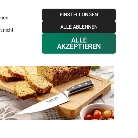
Blog
Tescoma Club
Garantie
Kontakt
EINSTELLUNGEN
hnen.
ALLE ABLEHNEN
Ihr Warenkorb
0
t nicht
Favoriten
Einloggen
€ 0,00
ALLE
AKZEPTIEREN