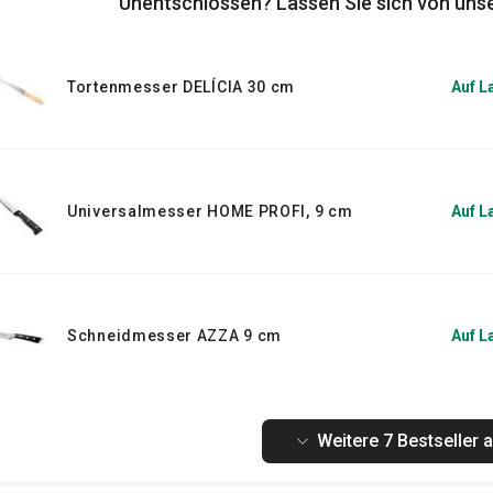
Unentschlossen? Lassen Sie sich von unse
enn Sie sich für ein komplettes
 auch das im Angebot, einschließlich des
Tortenmesser DELÍCIA 30 cm
Auf L
Universalmesser HOME PROFI, 9 cm
Auf L
Schneidmesser AZZA 9 cm
Auf L
Weitere 7 Bestseller 