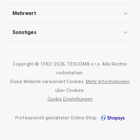
AGB
Versand & Zahlung
Mehrwert
Impressum
Garantie
Qualität
Sonstiges
Rückgabe von Waren/Reklamation
Tescoma Club
Blog
Design
Meilensteine
Copyright © 1992–2026, TESCOMA s.r.o. Alle Rechte
Über Tescoma
vorbehalten.
Diese Website verwendet Cookies.
Mehr Informationen
Versandkostenfrei
Barrierefreiheit
über Cookies.
Tortenmesser DELÍCIA 30 cm
Keramische Back
Cookie Einstellungen
DELÍCIA
Professionell gestalteter Online Shop
€ 15,90
€ 54,90
Auf Lager
Auf Lager