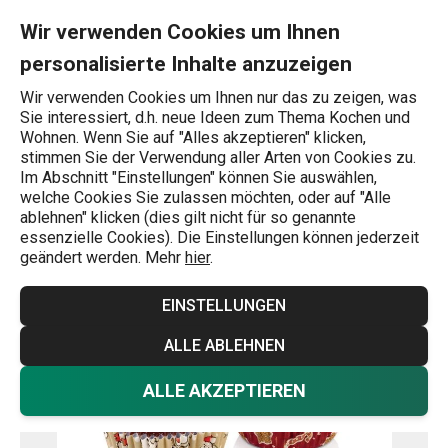
Sie befinden sich auf der Mini-Papierbackförmchen DELÍCIA ø 4
0
Zum Hauptinhalt springen
Zur Navigation springen
Zur Suche springen
MENU
Wir verwenden Cookies um Ihnen
personalisierte Inhalte anzuzeigen
Wonach suchen Sie?
Wir verwenden Cookies um Ihnen nur das zu zeigen, was
Sie interessiert, d.h. neue Ideen zum Thema Kochen und
Muffinförmchen
Wohnen. Wenn Sie auf "Alles akzeptieren" klicken,
stimmen Sie der Verwendung aller Arten von Cookies zu.
Mini-Papierbackförmchen DELÍCIA
Im Abschnitt "Einstellungen" können Sie auswählen,
welche Cookies Sie zulassen möchten, oder auf "Alle
ø 4 cm, 100 St., Weihnachtsmotive
ablehnen" klicken (dies gilt nicht für so genannte
essenzielle Cookies). Die Einstellungen können jederzeit
geändert werden. Mehr
hier
.
EINSTELLUNGEN
ALLE ABLEHNEN
ALLE AKZEPTIEREN