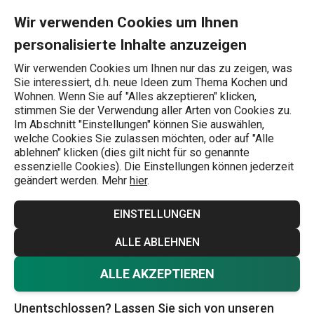
Sie befinden sich auf der Normale Töpfe Seite
0
Zum Hauptinhalt springen
Zur Navigation springen
Zur Suche springen
MENU
Wir verwenden Cookies um Ihnen
personalisierte Inhalte anzuzeigen
Wonach suchen Sie?
Wir verwenden Cookies um Ihnen nur das zu zeigen, was
Sie interessiert, d.h. neue Ideen zum Thema Kochen und
Töpfe
Wohnen. Wenn Sie auf "Alles akzeptieren" klicken,
stimmen Sie der Verwendung aller Arten von Cookies zu.
Normale Töpfe
Im Abschnitt "Einstellungen" können Sie auswählen,
welche Cookies Sie zulassen möchten, oder auf "Alle
TESCOMA-Töpfe zeichnen sich durch ihre Langlebigkeit,
ablehnen" klicken (dies gilt nicht für so genannte
essenzielle Cookies). Die Einstellungen können jederzeit
hochwertige Materialien und natürlich durch ihr Design aus.
geändert werden. Mehr
hier
.
Wählen Sie Töpfe aus den Serien
GrandCHEF
,
HOME
PROFI
,
VISION
und anderen, die Ihnen lange und treu
EINSTELLUNGEN
dienen werden. Wählen Sie einen einzelnen TESCOMA-
Mehr anzeigen
ALLE ABLEHNEN
Topf oder eines unserer
Topf-Sets
und werden Sie ein
Meisterkoch!
ALLE AKZEPTIEREN
Unentschlossen? Lassen Sie sich von unseren