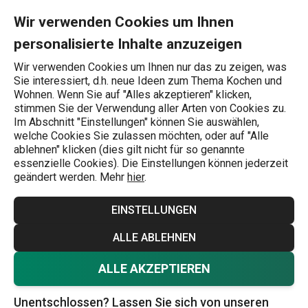
Sie befinden sich auf der Nussknacker und Entkerner Seite
0
Zum Hauptinhalt springen
Zur Navigation springen
Zur Suche springen
MENU
Wir verwenden Cookies um Ihnen
personalisierte Inhalte anzuzeigen
Wonach suchen Sie?
Wir verwenden Cookies um Ihnen nur das zu zeigen, was
Sie interessiert, d.h. neue Ideen zum Thema Kochen und
Obst- und Gemüseverarbeitung
Wohnen. Wenn Sie auf "Alles akzeptieren" klicken,
stimmen Sie der Verwendung aller Arten von Cookies zu.
Nussknacker und Entkerner
Im Abschnitt "Einstellungen" können Sie auswählen,
welche Cookies Sie zulassen möchten, oder auf "Alle
Auch in der Küche können Sie sich die Arbeit erheblich
ablehnen" klicken (dies gilt nicht für so genannte
essenzielle Cookies). Die Einstellungen können jederzeit
erleichtern und effizienter gestalten. Die massiven
geändert werden. Mehr
hier
.
Nussknacker erleichtern und beschleunigen das Schälen
von Nüssen aller Art, die Entsteinungsmaschine bereitet
EINSTELLUNGEN
Kirschen und Oliven für die Weiterverarbeitung vor, die
Mehr anzeigen
ALLE ABLEHNEN
Zange schneidet die zähen Häute von rohen Esskastanien.
Die geschälten Nüsse können dann zum
Backen von
ALLE AKZEPTIEREN
Kuchen
, für
selbstgemachtes Eis
oder
Pfannkuchen
Unentschlossen? Lassen Sie sich von unseren
verwendet werden.