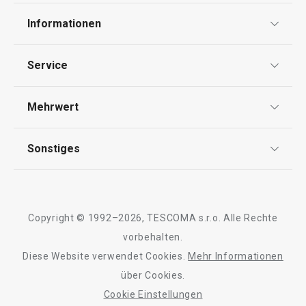
Informationen
Datenschutz
Service
AGB
Versand & Zahlung
Mehrwert
Impressum
Garantie
Qualität
Sonstiges
Rückgabe von Waren/Reklamation
Tescoma Club
Blog
Design
Meilensteine
Copyright © 1992–2026, TESCOMA s.r.o. Alle Rechte
Über Tescoma
vorbehalten.
Diese Website verwendet Cookies.
Mehr Informationen
Barrierefreiheit
über Cookies.
Cookie Einstellungen