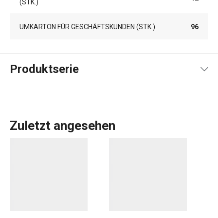
(STK.)
UMKARTON FÜR GESCHÄFTSKUNDEN (STK.)
96
Produktserie
Zuletzt angesehen
Das umfangreiche PRESTO-Sortiment umfasst
grundlegende
praktische Küchenutensilien
. Sie werden
aus hochwertigen Materialien hergestellt und sind
dennoch erschwinglich. In der PRESTO-Linie finden Sie
Schaber
,
Dosenöffner
,
Schöpfkellen
,
Siebe
,
Messer
und
andere Küchengeräte. Die Küchengeräte von PRESTO