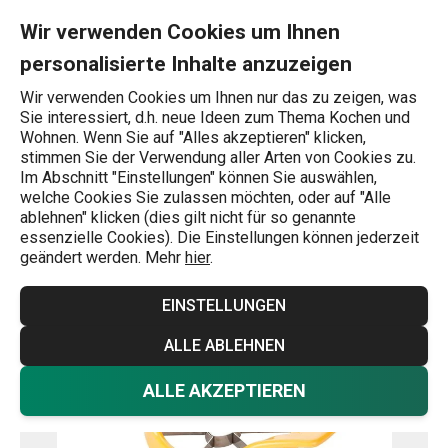
Sie befinden sich auf der Pfirsich-/Nektarinen-Entkerner PREST
0
Zum Hauptinhalt springen
Zur Navigation springen
Zur Suche springen
MENU
Wir verwenden Cookies um Ihnen
personalisierte Inhalte anzuzeigen
Wonach suchen Sie?
Wir verwenden Cookies um Ihnen nur das zu zeigen, was
Sie interessiert, d.h. neue Ideen zum Thema Kochen und
Startseite
Wohnen. Wenn Sie auf "Alles akzeptieren" klicken,
stimmen Sie der Verwendung aller Arten von Cookies zu.
Pfirsich-/Nektarinen-Entkerner
Im Abschnitt "Einstellungen" können Sie auswählen,
welche Cookies Sie zulassen möchten, oder auf "Alle
PRESTO
ablehnen" klicken (dies gilt nicht für so genannte
essenzielle Cookies). Die Einstellungen können jederzeit
geändert werden. Mehr
hier
.
EINSTELLUNGEN
ALLE ABLEHNEN
ALLE AKZEPTIEREN