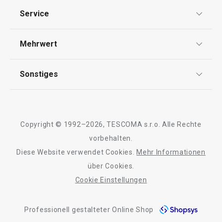
Schneiden
Datenschutz
Service
AGB
Waschen und Reinigen
Versand & Zahlung
Mehrwert
Impressum
Garantie
Backen
Qualität
Sonstiges
Rückgabe von Waren/Reklamation
Tescoma Club
Blog
Design
Meilensteine
Copyright © 1992–2026, TESCOMA s.r.o. Alle Rechte
Über Tescoma
vorbehalten.
Diese Website verwendet Cookies.
Mehr Informationen
Barrierefreiheit
über Cookies.
Cookie Einstellungen
Professionell gestalteter Online Shop
Sieb PRESTO, ø 8 cm
Sieb PRESTO, ø 