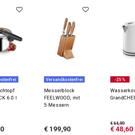
stenfrei
Versandkostenfrei
-25 %
chtopf
Messerblock
Wasserko
K 6.0 l
FEELWOOD, mit
GrandCHEF
5 Messern
€ 64,90
00
€ 199,90
€ 48,60