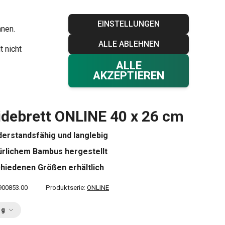
Blog
Tescoma Club
Garantie
Kontakt
EINSTELLUNGEN
hnen.
ALLE ABLEHNEN
Ihr Warenkorb
0
t nicht
Favoriten
Einloggen
€ 0,00
ALLE
AKZEPTIEREN
6 cm
debrett ONLINE 40 x 26 cm
derstandsfähig und langlebig
ürlichem Bambus hergestellt
chiedenen Größen erhältlich
900853.00
Produktserie:
ONLINE
ng