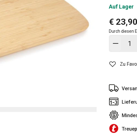
Auf Lager
€ 23,9
Durch diesen E
In den
Zu Favo
Versan
Liefer
Mindes
Treue