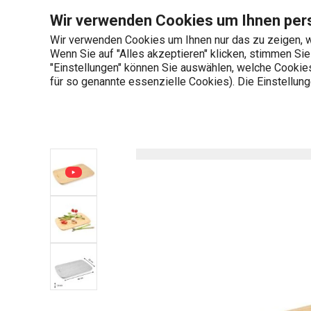
Sie befinden sich auf der Schneidebrett ONLINE 40 x 26 cm Sei
Wir verwenden Cookies um Ihnen pers
Wir verwenden Cookies um Ihnen nur das zu zeigen, w
Wenn Sie auf "Alles akzeptieren" klicken, stimmen Si
+436 703 082 96
"Einstellungen" können Sie auswählen, welche Cookies 
Produktkategorien
Mo-Fr 08:00-16:00
für so genannte essenzielle Cookies). Die Einstellu
Startseite
Schneiden
Schneidebretter