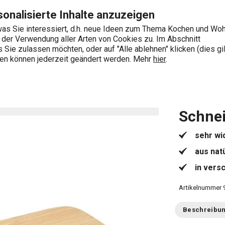
te
Zum Hauptinhalt springen
Zur Navigation springen
Zur Suche springen
onalisierte Inhalte anzuzeigen
as Sie interessiert, d.h. neue Ideen zum Thema Kochen und Wo
e der Verwendung aller Arten von Cookies zu. Im Abschnitt
0
Sie zulassen möchten, oder auf "Alle ablehnen" klicken (dies gil
Wonach suchen Sie?
ngen können jederzeit geändert werden. Mehr
hier
.
Schneidebretter aus Holz
Schneidebrett ONLINE 40 x 2
Schnei
sehr wi
aus nat
in vers
Artikelnummer
Beschreibu