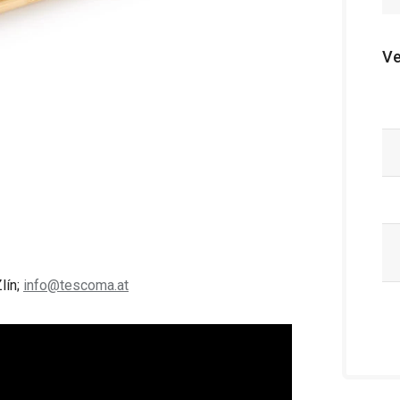
Ve
lín;
info@tescoma.at