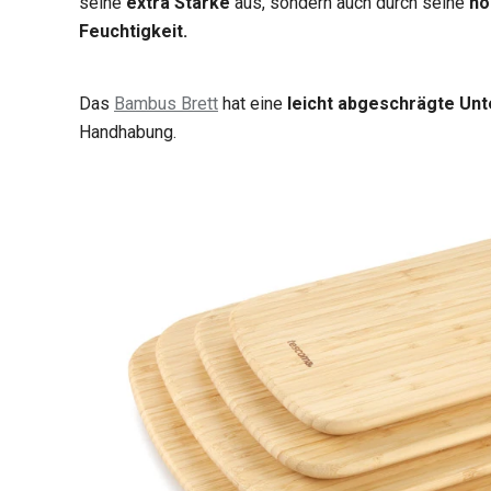
seine
extra Stärke
aus, sondern auch durch seine
ho
Feuchtigkeit.
Das
Bambus Brett
hat eine
leicht abgeschrägte Unt
Handhabung.