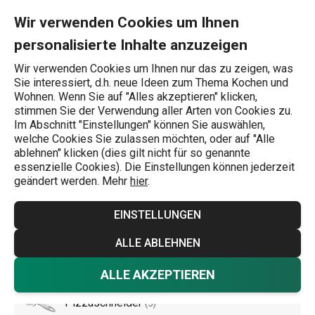
Sie befinden sich auf der Schneidewerkzeuge Seite
0
Zum Hauptinhalt springen
Zur Navigation springen
Zur Suche springen
MENU
Wir verwenden Cookies um Ihnen
personalisierte Inhalte anzuzeigen
Wonach suchen Sie?
Wir verwenden Cookies um Ihnen nur das zu zeigen, was
Sie interessiert, d.h. neue Ideen zum Thema Kochen und
Schneiden
Wohnen. Wenn Sie auf "Alles akzeptieren" klicken,
stimmen Sie der Verwendung aller Arten von Cookies zu.
Schneidewerkzeuge
Im Abschnitt "Einstellungen" können Sie auswählen,
welche Cookies Sie zulassen möchten, oder auf "Alle
Wiegen, Räder, Schneidegabeln - die cleveren Werkzeuge
ablehnen" klicken (dies gilt nicht für so genannte
essenzielle Cookies). Die Einstellungen können jederzeit
von TESCOMA zum Schneiden von Pizza, Kräutern,
geändert werden. Mehr
hier
.
Gemüse und anderen Leckereien. Lassen Sie sich von den
Experten des
Kochens
und der
Zubereitung von
EINSTELLUNGEN
Lebensmitteln
inspirieren und statten Sie Ihre Küche ganz
Mehr anzeigen
ALLE ABLEHNEN
nach Ihrem Geschmack aus!
ALLE AKZEPTIEREN
Pizzaschneider
(
5
)