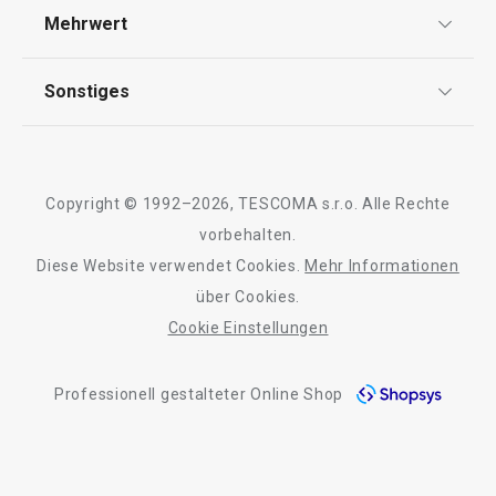
Versand & Zahlung
Mehrwert
Impressum
Garantie
Qualität
Sonstiges
Rückgabe von Waren/Reklamation
Tescoma Club
Blog
Design
Meilensteine
Copyright © 1992–2026, TESCOMA s.r.o. Alle Rechte
Über Tescoma
vorbehalten.
Diese Website verwendet Cookies.
Mehr Informationen
Barrierefreiheit
über Cookies.
Cookie Einstellungen
Professionell gestalteter Online Shop