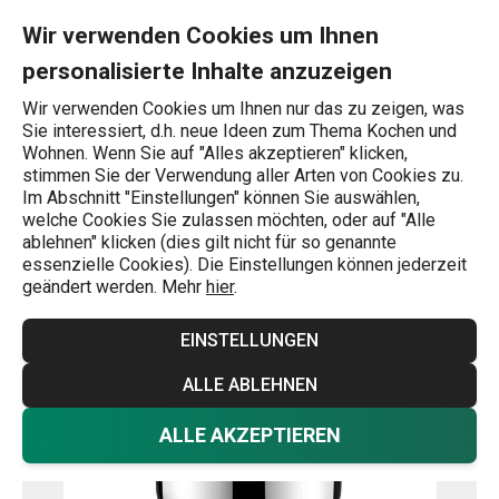
Sie befinden sich auf der Schnellkochtopf MAGNUM 7,0 l Seite
0
Zum Hauptinhalt springen
Zur Navigation springen
Zur Suche springen
MENU
Wir verwenden Cookies um Ihnen
personalisierte Inhalte anzuzeigen
Wonach suchen Sie?
Wir verwenden Cookies um Ihnen nur das zu zeigen, was
Sie interessiert, d.h. neue Ideen zum Thema Kochen und
Selbstständige Schnellkochtöpfe
Wohnen. Wenn Sie auf "Alles akzeptieren" klicken,
stimmen Sie der Verwendung aller Arten von Cookies zu.
Schnellkochtopf MAGNUM 7,0 l
Im Abschnitt "Einstellungen" können Sie auswählen,
welche Cookies Sie zulassen möchten, oder auf "Alle
ablehnen" klicken (dies gilt nicht für so genannte
Versandkostenfrei
essenzielle Cookies). Die Einstellungen können jederzeit
geändert werden. Mehr
hier
.
EINSTELLUNGEN
ALLE ABLEHNEN
ALLE AKZEPTIEREN