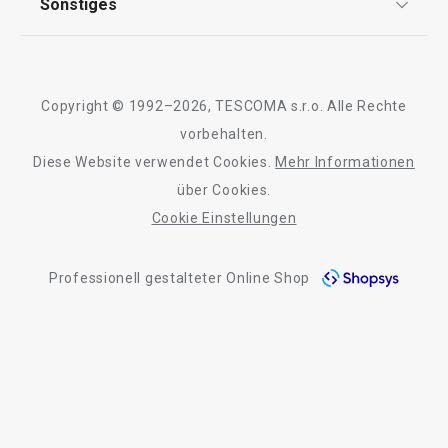
Sonstiges
Rückgabe von Waren/Reklamation
Waschen und Reinigen
Tescoma Club
Blog
Design
Getränke
Meilensteine
Copyright © 1992–2026, TESCOMA s.r.o. Alle Rechte
Über Tescoma
vorbehalten.
Outdoor-Aktivitäten
Diese Website verwendet Cookies.
Mehr Informationen
Barrierefreiheit
über Cookies.
Cookie Einstellungen
Professionell gestalteter Online Shop
-25 %
-25 %
Versandk