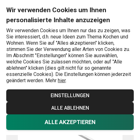
Sie befinden sich auf der Schöpflöffel GrandCHEF ø 9 cm, 0.15 l
0
Zum Hauptinhalt springen
Zur Navigation springen
Zur Suche springen
MENU
Wir verwenden Cookies um Ihnen
personalisierte Inhalte anzuzeigen
Wonach suchen Sie?
Wir verwenden Cookies um Ihnen nur das zu zeigen, was
Sie interessiert, d.h. neue Ideen zum Thema Kochen und
Schöpfkellen
Wohnen. Wenn Sie auf "Alles akzeptieren" klicken,
stimmen Sie der Verwendung aller Arten von Cookies zu.
Schöpflöffel GrandCHEF ø 9 cm,
Im Abschnitt "Einstellungen" können Sie auswählen,
welche Cookies Sie zulassen möchten, oder auf "Alle
0.15 l
ablehnen" klicken (dies gilt nicht für so genannte
essenzielle Cookies). Die Einstellungen können jederzeit
geändert werden. Mehr
hier
.
-25 %
EINSTELLUNGEN
ALLE ABLEHNEN
ALLE AKZEPTIEREN