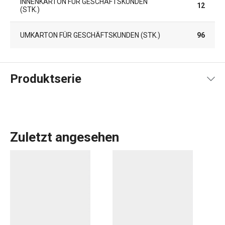
INNENKARTON FÜR GESCHÄFTSKUNDEN
12
(STK.)
UMKARTON FÜR GESCHÄFTSKUNDEN (STK.)
96
Produktserie
Zuletzt angesehen
Das umfangreiche PRESTO-Sortiment umfasst
grundlegende
praktische Küchenutensilien
. Sie werden
aus hochwertigen Materialien hergestellt und sind
dennoch erschwinglich. In der PRESTO-Linie finden Sie
Schaber
,
Dosenöffner
,
Schöpfkellen
,
Siebe
,
Messer
und