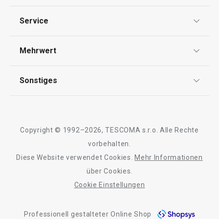
Schneiden
Datenschutz
Service
AGB
Waschen und Reinigen
Versand & Zahlung
Mehrwert
Impressum
Garantie
Backen
Qualität
Sonstiges
Rückgabe von Waren/Reklamation
Tescoma Club
Blog
Design
Meilensteine
Copyright © 1992–2026, TESCOMA s.r.o. Alle Rechte
Über Tescoma
vorbehalten.
Diese Website verwendet Cookies.
Mehr Informationen
Barrierefreiheit
über Cookies.
Cookie Einstellungen
Professionell gestalteter Online Shop