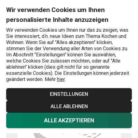
Sie befinden sich auf der Seiher für Konservendosen PRESTO S
0
Zum Hauptinhalt springen
Zur Navigation springen
Zur Suche springen
MENU
Wir verwenden Cookies um Ihnen
personalisierte Inhalte anzuzeigen
Wonach suchen Sie?
Wir verwenden Cookies um Ihnen nur das zu zeigen, was
Sie interessiert, d.h. neue Ideen zum Thema Kochen und
Startseite
Wohnen. Wenn Sie auf "Alles akzeptieren" klicken,
stimmen Sie der Verwendung aller Arten von Cookies zu.
Seiher / Sieb für Konservendosen
Im Abschnitt "Einstellungen" können Sie auswählen,
welche Cookies Sie zulassen möchten, oder auf "Alle
PRESTO
ablehnen" klicken (dies gilt nicht für so genannte
essenzielle Cookies). Die Einstellungen können jederzeit
geändert werden. Mehr
hier
.
EINSTELLUNGEN
ALLE ABLEHNEN
ALLE AKZEPTIEREN