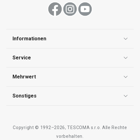
Informationen
Datenschutz
Service
AGB
Versand & Zahlung
Mehrwert
Impressum
Garantie
Qualität
Sonstiges
Rückgabe von Waren/Reklamation
Tescoma Club
Blog
Design
Meilensteine
Copyright © 1992–2026, TESCOMA s.r.o. Alle Rechte
Über Tescoma
vorbehalten.