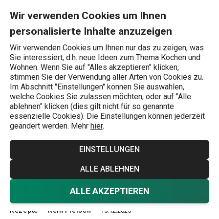
Sie befinden sich auf der Selbstgemachte Nudeln - ein Geschen
0
Zum Hauptinhalt springen
Zur Navigation springen
Zur Suche springen
MENU
Wir verwenden Cookies um Ihnen
personalisierte Inhalte anzuzeigen
Wonach suchen Sie?
Wir verwenden Cookies um Ihnen nur das zu zeigen, was
Sie interessiert, d.h. neue Ideen zum Thema Kochen und
Kein Fleisch
Wohnen. Wenn Sie auf "Alles akzeptieren" klicken,
stimmen Sie der Verwendung aller Arten von Cookies zu.
Selbstgemachte
Im Abschnitt "Einstellungen" können Sie auswählen,
welche Cookies Sie zulassen möchten, oder auf "Alle
Nudeln - ein
ablehnen" klicken (dies gilt nicht für so genannte
essenzielle Cookies). Die Einstellungen können jederzeit
geändert werden. Mehr
hier
.
Geschenk mit einem
EINSTELLUNGEN
Hauch von
ALLE ABLEHNEN
Nostalgie
ALLE AKZEPTIEREN
Rezepte
Kein Fleisch
15.12.2025