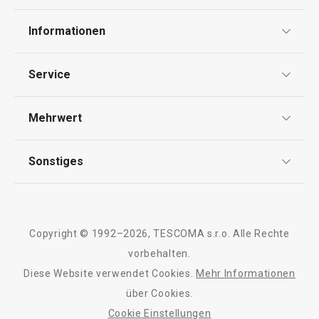
Essen
Informationen
Schneiden
Datenschutz
Service
AGB
Waschen und Reinigen
Versand & Zahlung
Mehrwert
Impressum
Garantie
Backen
Qualität
Sonstiges
Rückgabe von Waren/Reklamation
Tescoma Club
Blog
Design
Meilensteine
Copyright © 1992–2026, TESCOMA s.r.o. Alle Rechte
Über Tescoma
vorbehalten.
Diese Website verwendet Cookies.
Mehr Informationen
Barrierefreiheit
über Cookies.
Cookie Einstellungen