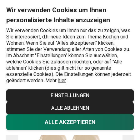
Sie befinden sich auf der Selbstklebender Bodengleiter PRESTO, 
0
Zum Hauptinhalt springen
Zur Navigation springen
Zur Suche springen
MENU
Wir verwenden Cookies um Ihnen
personalisierte Inhalte anzuzeigen
Wonach suchen Sie?
Wir verwenden Cookies um Ihnen nur das zu zeigen, was
Sie interessiert, d.h. neue Ideen zum Thema Kochen und
Startseite
Wohnen. Wenn Sie auf "Alles akzeptieren" klicken,
stimmen Sie der Verwendung aller Arten von Cookies zu.
Selbstklebender Bodengleiter
Im Abschnitt "Einstellungen" können Sie auswählen,
welche Cookies Sie zulassen möchten, oder auf "Alle
PRESTO, 4 St., klein
ablehnen" klicken (dies gilt nicht für so genannte
essenzielle Cookies). Die Einstellungen können jederzeit
geändert werden. Mehr
hier
.
EINSTELLUNGEN
ALLE ABLEHNEN
ALLE AKZEPTIEREN