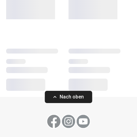
dennoch erschwinglich. In der PRESTO-Linie finden Sie
Schaber
,
Dosenöffner
,
Schöpfkellen
,
Siebe
,
Messer
und
andere Küchengeräte. Die Küchengeräte von PRESTO
erleichtern sowohl erfahrenen als auch unerfahrenen
Köchen die Arbeit.
Kochen
Getränke
Nach oben
Haushalt
Küchenutensilien und Gadgets