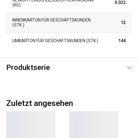
GEWICHT EINSCHLIESSLICH VERPACKUNG (
0.022
KG)
INNENKARTON FÜR GESCHÄFTSKUNDEN
12
(STK.)
UMKARTON FÜR GESCHÄFTSKUNDEN (STK.)
144
Produktserie
Zuletzt angesehen
Das umfangreiche PRESTO-Sortiment umfasst
grundlegende
praktische Küchenutensilien
. Sie werden
aus hochwertigen Materialien hergestellt und sind