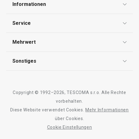
Informationen
Datenschutz
Service
AGB
Versand & Zahlung
Mehrwert
Impressum
Garantie
Qualität
Sonstiges
Rückgabe von Waren/Reklamation
Tescoma Club
Blog
Design
Meilensteine
Copyright © 1992–2026, TESCOMA s.r.o. Alle Rechte
Über Tescoma
vorbehalten.
Diese Website verwendet Cookies.
Mehr Informationen
Barrierefreiheit
über Cookies.
Cookie Einstellungen