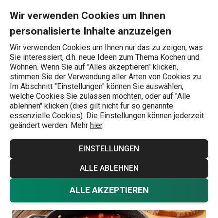
Sie befinden sich auf der Serbischer Bohneneintopf Pasulj Seite
0
Zum Hauptinhalt springen
Zur Navigation springen
Zur Suche springen
MENU
Wir verwenden Cookies um Ihnen
personalisierte Inhalte anzuzeigen
Wonach suchen Sie?
Wir verwenden Cookies um Ihnen nur das zu zeigen, was
Sie interessiert, d.h. neue Ideen zum Thema Kochen und
Suppen
Wohnen. Wenn Sie auf "Alles akzeptieren" klicken,
stimmen Sie der Verwendung aller Arten von Cookies zu.
Serbischer
Im Abschnitt "Einstellungen" können Sie auswählen,
welche Cookies Sie zulassen möchten, oder auf "Alle
Bohneneintopf
ablehnen" klicken (dies gilt nicht für so genannte
essenzielle Cookies). Die Einstellungen können jederzeit
geändert werden. Mehr
hier
.
Pasulj
EINSTELLUNGEN
Rezepte
Suppen
6.3.2025
ALLE ABLEHNEN
ALLE AKZEPTIEREN