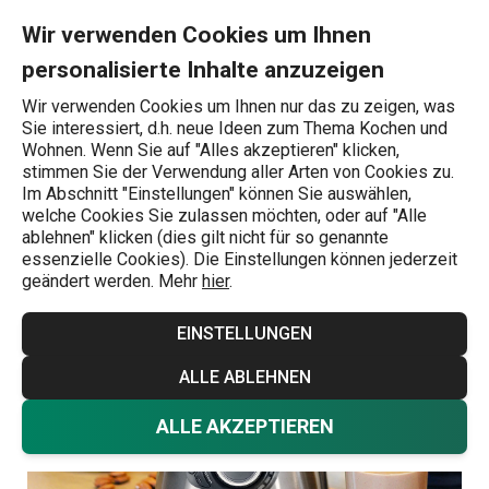
Sie befinden sich auf der Smoothie mit Mandeln Seite
0
Zum Hauptinhalt springen
Zur Navigation springen
Zur Suche springen
MENU
Wir verwenden Cookies um Ihnen
personalisierte Inhalte anzuzeigen
Wonach suchen Sie?
Wir verwenden Cookies um Ihnen nur das zu zeigen, was
Sie interessiert, d.h. neue Ideen zum Thema Kochen und
Süß
Wohnen. Wenn Sie auf "Alles akzeptieren" klicken,
stimmen Sie der Verwendung aller Arten von Cookies zu.
Smoothie mit
Im Abschnitt "Einstellungen" können Sie auswählen,
welche Cookies Sie zulassen möchten, oder auf "Alle
Mandeln
ablehnen" klicken (dies gilt nicht für so genannte
essenzielle Cookies). Die Einstellungen können jederzeit
geändert werden. Mehr
hier
.
Rezepte
Süß
3.3.2025
EINSTELLUNGEN
ALLE ABLEHNEN
ALLE AKZEPTIEREN