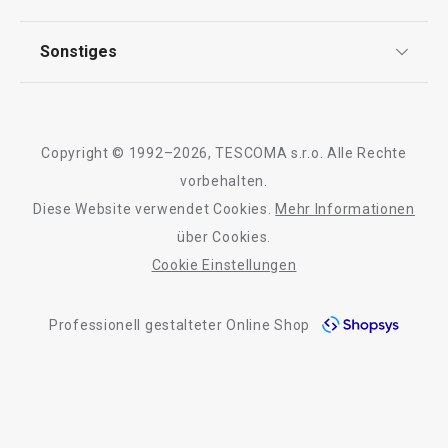
Garantie
Qualität
Sonstiges
Rückgabe von Waren/Reklamation
Tescoma Club
Blog
Design
Meilensteine
Copyright © 1992–2026, TESCOMA s.r.o. Alle Rechte
Über Tescoma
vorbehalten.
Diese Website verwendet Cookies.
Mehr Informationen
Barrierefreiheit
über Cookies.
Cookie Einstellungen
Professionell gestalteter Online Shop