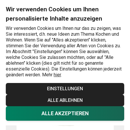
Sie befinden sich auf der Speiseteller LIVING ø 26 cm Seite
0
Zum Hauptinhalt springen
Zur Navigation springen
Zur Suche springen
MENU
Wir verwenden Cookies um Ihnen
personalisierte Inhalte anzuzeigen
Wonach suchen Sie?
Wir verwenden Cookies um Ihnen nur das zu zeigen, was
Sie interessiert, d.h. neue Ideen zum Thema Kochen und
Flache Teller
Wohnen. Wenn Sie auf "Alles akzeptieren" klicken,
stimmen Sie der Verwendung aller Arten von Cookies zu.
Speiseteller LIVING ø 26 cm
Im Abschnitt "Einstellungen" können Sie auswählen,
welche Cookies Sie zulassen möchten, oder auf "Alle
ablehnen" klicken (dies gilt nicht für so genannte
essenzielle Cookies). Die Einstellungen können jederzeit
geändert werden. Mehr
hier
.
EINSTELLUNGEN
ALLE ABLEHNEN
ALLE AKZEPTIEREN