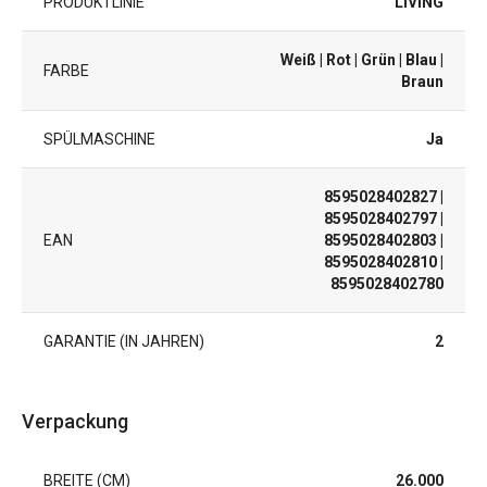
PRODUKTLINIE
LIVING
Weiß
| Rot
| Grün
| Blau
|
FARBE
Braun
SPÜLMASCHINE
Ja
8595028402827
|
8595028402797
|
EAN
8595028402803
|
8595028402810
|
8595028402780
GARANTIE (IN JAHREN)
2
Verpackung
BREITE (CM)
26.000