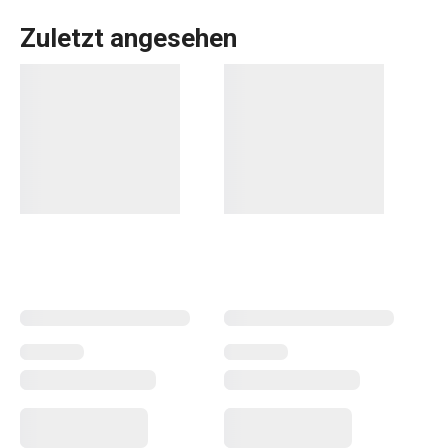
Zuletzt angesehen
LIVING, die sich durch erdige Farben, tiefe Glasur und
leicht gewellte Oberfläche auszeichnet. In dieser
Produktreihe finden Sie attraktive
Teller
,
Tassen
und
Schalen
, die Sie in der gewünschten Zusammenstellung
und Anzahl anordnen können.
Essen