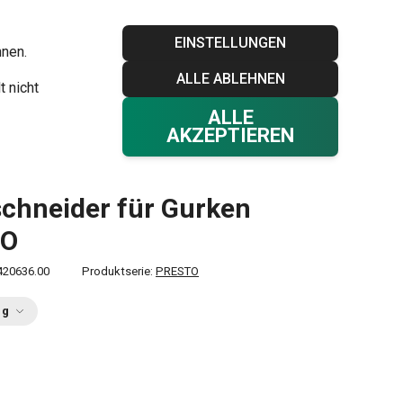
Blog
Tescoma Club
Garantie
Kontakt
EINSTELLUNGEN
hnen.
ALLE ABLEHNEN
Ihr Warenkorb
0
t nicht
Favoriten
Einloggen
€ 0,00
ALLE
AKZEPTIEREN
Spiralschneider für Gurken PRESTO
schneider für Gurken
TO
420636.00
Produktserie:
PRESTO
ng