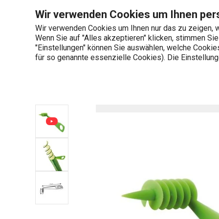
Sie befinden sich auf der Spiralschneider für Gurken PRESTO Se
Wir verwenden Cookies um Ihnen pers
Wir verwenden Cookies um Ihnen nur das zu zeigen, w
Wenn Sie auf "Alles akzeptieren" klicken, stimmen Si
+436 703 082 96
"Einstellungen" können Sie auswählen, welche Cookies 
Produktkategorien
Mo-Fr 08:00-16:00
für so genannte essenzielle Cookies). Die Einstellu
Startseite
Küchenutensilien und Gadgets