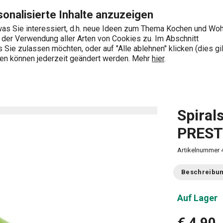
ite
Zum Hauptinhalt springen
Zur Navigation springen
Zur Suche springen
onalisierte Inhalte anzuzeigen
as Sie interessiert, d.h. neue Ideen zum Thema Kochen und Wo
e der Verwendung aller Arten von Cookies zu. Im Abschnitt
0
Sie zulassen möchten, oder auf "Alle ablehnen" klicken (dies gil
Wonach suchen Sie?
ngen können jederzeit geändert werden. Mehr
hier
.
Obst- und Gemüseverarbeitung
Schneider und Hobel
Spiral
PRES
Artikelnummer
Beschreibu
Auf Lager
€ 4,90