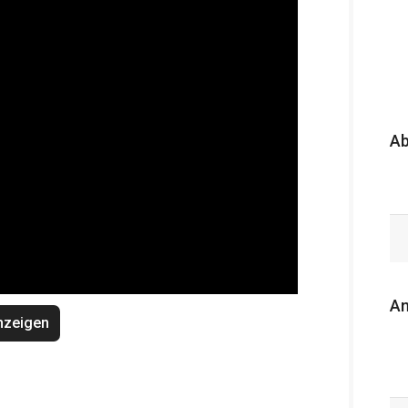
A
An
nzeigen