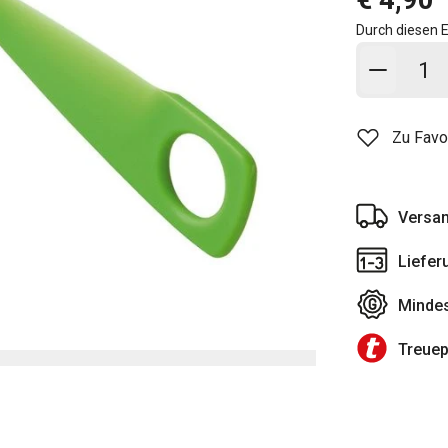
Durch diesen E
In den
Zu Favo
Versan
Liefer
Mindes
Treue