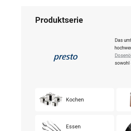
Produktserie
Das umf
hochwer
Dosenöf
sowohl 
Kochen
Essen