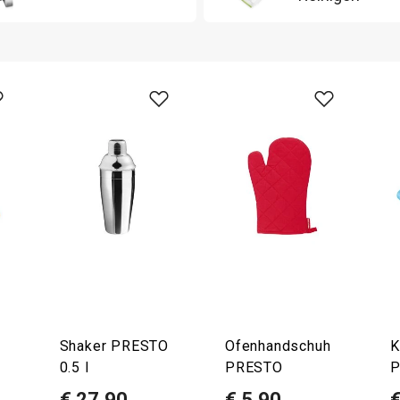
Shaker PRESTO
Ofenhandschuh
K
0.5 l
PRESTO
P
€ 27,90
€ 5,90
€