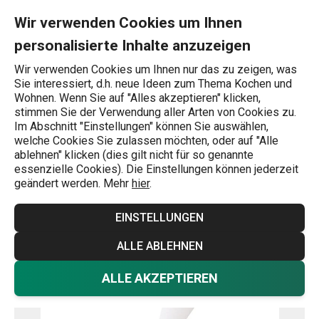
Sie befinden sich auf der Spritzbeutel DELÍCIA 35 cm, aus Lein
0
Zum Hauptinhalt springen
Zur Navigation springen
Zur Suche springen
MENU
Wir verwenden Cookies um Ihnen
personalisierte Inhalte anzuzeigen
Wonach suchen Sie?
Wir verwenden Cookies um Ihnen nur das zu zeigen, was
Sie interessiert, d.h. neue Ideen zum Thema Kochen und
Werkzeuge zum Dekorieren
Wohnen. Wenn Sie auf "Alles akzeptieren" klicken,
stimmen Sie der Verwendung aller Arten von Cookies zu.
Spritzbeutel DELÍCIA 35 cm, aus
Im Abschnitt "Einstellungen" können Sie auswählen,
welche Cookies Sie zulassen möchten, oder auf "Alle
Leinwand
ablehnen" klicken (dies gilt nicht für so genannte
essenzielle Cookies). Die Einstellungen können jederzeit
geändert werden. Mehr
hier
.
EINSTELLUNGEN
ALLE ABLEHNEN
ALLE AKZEPTIEREN