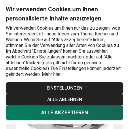
Sie befinden sich auf der Spritzschutzsieb mit Klappgriff Gran
0
Zum Hauptinhalt springen
Zur Navigation springen
Zur Suche springen
MENU
Wir verwenden Cookies um Ihnen
personalisierte Inhalte anzuzeigen
Wonach suchen Sie?
Wir verwenden Cookies um Ihnen nur das zu zeigen, was
Sie interessiert, d.h. neue Ideen zum Thema Kochen und
Spritzschutzsiebe
Wohnen. Wenn Sie auf "Alles akzeptieren" klicken,
stimmen Sie der Verwendung aller Arten von Cookies zu.
Spritzschutzsieb mit Klappgriff
Im Abschnitt "Einstellungen" können Sie auswählen,
welche Cookies Sie zulassen möchten, oder auf "Alle
GrandCHEF ø 30 cm
ablehnen" klicken (dies gilt nicht für so genannte
essenzielle Cookies). Die Einstellungen können jederzeit
geändert werden. Mehr
hier
.
-25 %
EINSTELLUNGEN
ALLE ABLEHNEN
ALLE AKZEPTIEREN