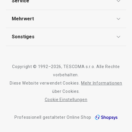
Service
Haushalt
AGB
Versand & Zahlung
Mehrwert
Impressum
Backen
Garantie
Qualität
Sonstiges
Rückgabe von Waren/Reklamation
Waschen und Reinigen
Tescoma Club
Blog
Design
Getränke
Meilensteine
Copyright © 1992–2026, TESCOMA s.r.o. Alle Rechte
Über Tescoma
vorbehalten.
Outdoor-Aktivitäten
Diese Website verwendet Cookies.
Mehr Informationen
Barrierefreiheit
über Cookies.
Cookie Einstellungen
Professionell gestalteter Online Shop