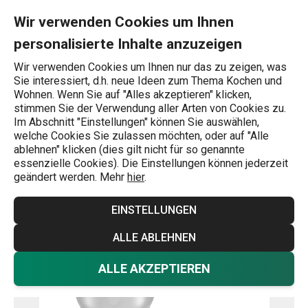
Sie befinden sich auf der Stielkasserolle GrandCHEF ø 14 cm, 0,
0
Zum Hauptinhalt springen
Zur Navigation springen
Zur Suche springen
MENU
Wir verwenden Cookies um Ihnen
personalisierte Inhalte anzuzeigen
Wonach suchen Sie?
Wir verwenden Cookies um Ihnen nur das zu zeigen, was
Sie interessiert, d.h. neue Ideen zum Thema Kochen und
Ofenfeste Töpfe
Wohnen. Wenn Sie auf "Alles akzeptieren" klicken,
stimmen Sie der Verwendung aller Arten von Cookies zu.
Stielkasserolle GrandCHEF ø 14 cm,
Im Abschnitt "Einstellungen" können Sie auswählen,
welche Cookies Sie zulassen möchten, oder auf "Alle
0,75 l
ablehnen" klicken (dies gilt nicht für so genannte
essenzielle Cookies). Die Einstellungen können jederzeit
geändert werden. Mehr
hier
.
-25 %
EINSTELLUNGEN
ALLE ABLEHNEN
ALLE AKZEPTIEREN