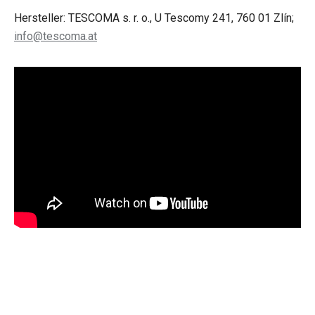
Hersteller: TESCOMA s. r. o., U Tescomy 241, 760 01 Zlín;
info@tescoma.at