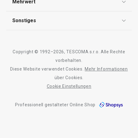
Mehrwert
Impressum
Backen
Garantie
Qualität
Sonstiges
Rückgabe von Waren/Reklamation
Waschen und Reinigen
Tescoma Club
Blog
Design
Getränke
Meilensteine
Copyright © 1992–2026, TESCOMA s.r.o. Alle Rechte
Über Tescoma
vorbehalten.
Outdoor-Aktivitäten
Diese Website verwendet Cookies.
Mehr Informationen
Barrierefreiheit
über Cookies.
Cookie Einstellungen
Professionell gestalteter Online Shop