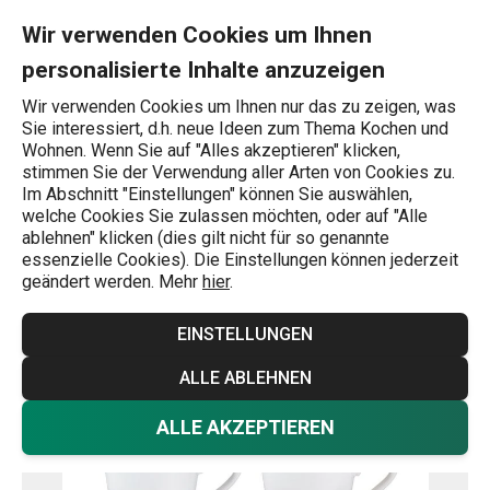
Sie befinden sich auf der Tasse myCOFFEE, 4 St., Pastels Seite
0
Zum Hauptinhalt springen
Zur Navigation springen
Zur Suche springen
MENU
Wir verwenden Cookies um Ihnen
personalisierte Inhalte anzuzeigen
Wonach suchen Sie?
Wir verwenden Cookies um Ihnen nur das zu zeigen, was
Sie interessiert, d.h. neue Ideen zum Thema Kochen und
Startseite
Wohnen. Wenn Sie auf "Alles akzeptieren" klicken,
stimmen Sie der Verwendung aller Arten von Cookies zu.
Tasse myCOFFEE, 4 St., Pastels
Im Abschnitt "Einstellungen" können Sie auswählen,
welche Cookies Sie zulassen möchten, oder auf "Alle
ablehnen" klicken (dies gilt nicht für so genannte
Versandkostenfrei
essenzielle Cookies). Die Einstellungen können jederzeit
geändert werden. Mehr
hier
.
EINSTELLUNGEN
ALLE ABLEHNEN
ALLE AKZEPTIEREN