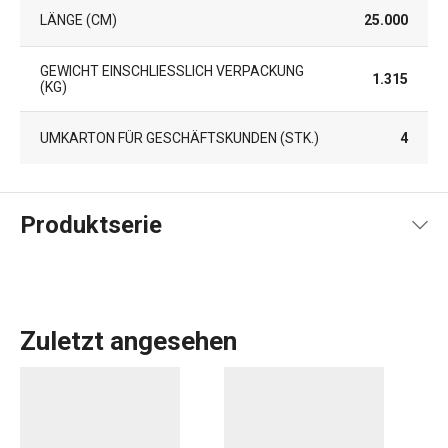
LÄNGE (CM)
25.000
GEWICHT EINSCHLIESSLICH VERPACKUNG (
1.315
KG)
UMKARTON FÜR GESCHÄFTSKUNDEN (STK.)
4
Produktserie
Zuletzt angesehen
Kaffee
ist ein Ritual. Wer Kaffee liebt, weiß hochwertiges
Porzellan zu schätzen. Im myCOFFEE-Sortiment finden
Sie originelle
Espressotassen
- und Untertassensets in