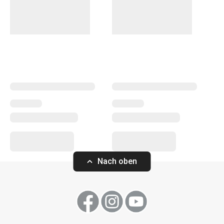
verschiedenen Designs sowie zu den Espressosets
passende
Tee- und Getränketassen
im gleichen Design.
Sie sind aus dünnwandigem „New Bone“-Porzellan
gefertigt, das sich durch seinen außergewöhnlichen
Weißgrad und seine hohe Haltbarkeit auszeichnet. Es ist
dünn, leicht und dennoch sehr stabil. Servieren Sie Ihr
Lieblingsgetränk mit Stil und genießen Sie es um so mehr.
Getränke
Nach oben