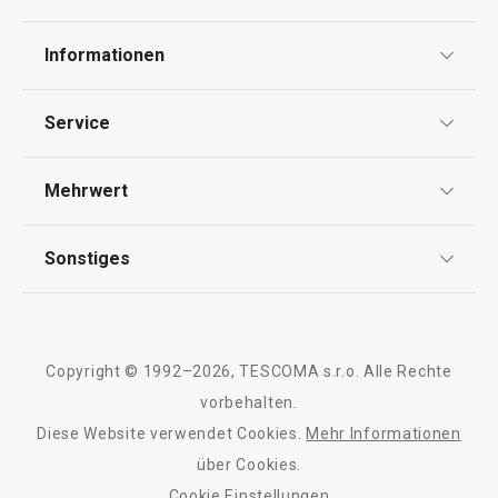
Informationen
Versandkostenfrei
Versandkostenfrei
Datenschutz
Service
Tasse myCOFFEE, 4 St., Sugar
Tasse myCOFFEE,
AGB
Versand & Zahlung
Mehrwert
Impressum
Garantie
Qualität
Sonstiges
€ 49,90
€ 49,90
Rückgabe von Waren/Reklamation
Tescoma Club
Auf Lager
Auf Lager
Blog
Design
Kaufen
Kaufen
Meilensteine
Copyright © 1992–2026, TESCOMA s.r.o. Alle Rechte
Über Tescoma
vorbehalten.
Diese Website verwendet Cookies.
Mehr Informationen
Barrierefreiheit
über Cookies.
Cookie Einstellungen