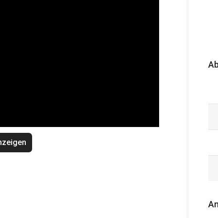
A
nzeigen
An