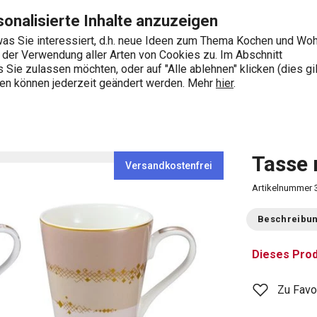
e
Zum Hauptinhalt springen
Zur Navigation springen
Zur Suche springen
onalisierte Inhalte anzuzeigen
as Sie interessiert, d.h. neue Ideen zum Thema Kochen und Wo
e der Verwendung aller Arten von Cookies zu. Im Abschnitt
0
Sie zulassen möchten, oder auf "Alle ablehnen" klicken (dies gil
Wonach suchen Sie?
ngen können jederzeit geändert werden. Mehr
hier
.
Tasse 
Versandkostenfrei
Artikelnummer
Beschreibu
Dieses Prod
Zu Favo