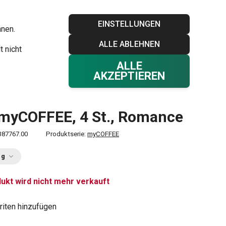
Blog
Tescoma Club
Garantie
Kontakt
EINSTELLUNGEN
hnen.
ALLE ABLEHNEN
Ihr Warenkorb
0
t nicht
Favoriten
Einloggen
€ 0,00
ALLE
AKZEPTIEREN
myCOFFEE, 4 St., Romance
387767.00
Produktserie:
myCOFFEE
ng
ukt wird nicht mehr verkauft
riten hinzufügen