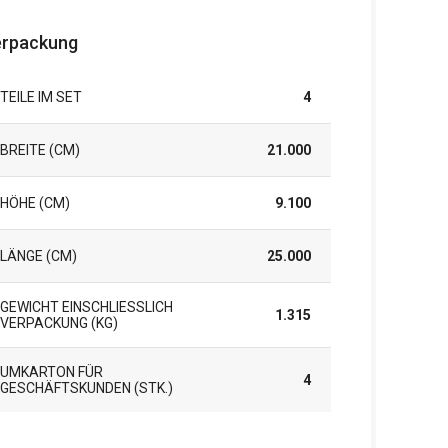
rpackung
TEILE IM SET
4
BREITE (CM)
21.000
HÖHE (CM)
9.100
LÄNGE (CM)
25.000
GEWICHT EINSCHLIESSLICH V
1.315
ERPACKUNG (KG)
UMKARTON FÜR
4
GESCHÄFTSKUNDEN (STK.)