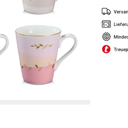
Versan
Liefer
Mindes
Treue