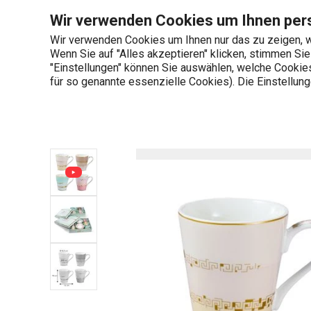
Sie befinden sich auf der Tasse myCOFFEE, 4 St., Romance Seit
Wir verwenden Cookies um Ihnen pers
Wir verwenden Cookies um Ihnen nur das zu zeigen, w
Wenn Sie auf "Alles akzeptieren" klicken, stimmen Si
+436 703 082 96
"Einstellungen" können Sie auswählen, welche Cookies 
Produktkategorien
Mo-Fr 08:00-16:00
für so genannte essenzielle Cookies). Die Einstellu
Startseite
Tasse myCOFFEE, 4 St., Romance