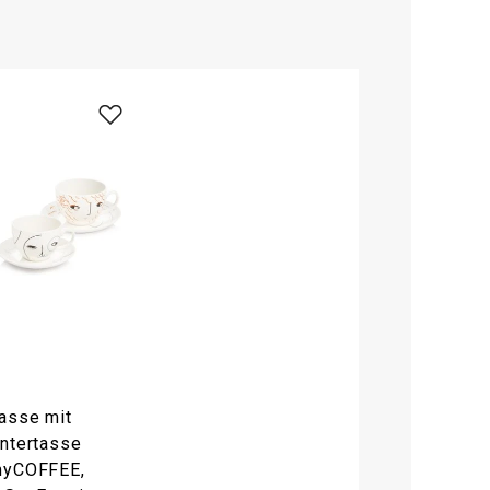
asse mit
ntertasse
yCOFFEE,