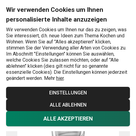
Sie befinden sich auf der Trinkglas myDRINK 350 ml Seite
0
Zum Hauptinhalt springen
Zur Navigation springen
Zur Suche springen
MENU
Wir verwenden Cookies um Ihnen
personalisierte Inhalte anzuzeigen
Wonach suchen Sie?
Wir verwenden Cookies um Ihnen nur das zu zeigen, was
Sie interessiert, d.h. neue Ideen zum Thema Kochen und
Trinkgläser
Wohnen. Wenn Sie auf "Alles akzeptieren" klicken,
stimmen Sie der Verwendung aller Arten von Cookies zu.
Trinkglas myDRINK 350 ml
Im Abschnitt "Einstellungen" können Sie auswählen,
welche Cookies Sie zulassen möchten, oder auf "Alle
ablehnen" klicken (dies gilt nicht für so genannte
essenzielle Cookies). Die Einstellungen können jederzeit
geändert werden. Mehr
hier
.
EINSTELLUNGEN
ALLE ABLEHNEN
ALLE AKZEPTIEREN