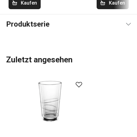
Kaufen
Kaufen
Produktserie
Zuletzt angesehen
Wassergläser
, doppelwandige Gläser für Tee und Kaffee,
Eiswürfelbereiter
sowie und Filterkessel. Alles, was Sie
zum Servieren von
Getränken
benötigen, haben wir in das
myDRINK-Sortiment aufgenommen. Unsere
Gläser für
alkoholfreie und alkoholische Getränke
haben einen
zeitlosen Look und ein einzigartiges Design.