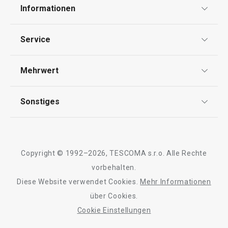
Zylinder für kohlensäurehaltige
Form für zersto
Informationen
Getränke myDRINK
myDRINK
Datenschutz
Service
AGB
€ 39,90
€ 11,90
Versand & Zahlung
Mehrwert
Impressum
Auf Lager
Auf Lager
Garantie
Kaufen
Kaufen
Qualität
Sonstiges
Rückgabe von Waren/Reklamation
Tescoma Club
Blog
Design
Meilensteine
Alle Produkte der Linie myDRINK
Copyright © 1992–2026, TESCOMA s.r.o. Alle Rechte
Über Tescoma
vorbehalten.
Diese Website verwendet Cookies.
Mehr Informationen
Barrierefreiheit
über Cookies.
Cookie Einstellungen