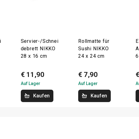
i
Servier-/Schnei
Rollmatte für
E
debrett NIKKO
Sushi NIKKO
A
28 x 16 cm
24 x 24 cm
6
€ 11,90
€ 7,90
Auf Lager
Auf Lager
A
Kaufen
Kaufen