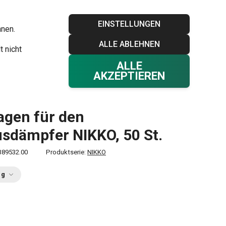
Blog
Tescoma Club
Garantie
Kontakt
EINSTELLUNGEN
hnen.
ALLE ABLEHNEN
Ihr Warenkorb
0
t nicht
Favoriten
Einloggen
€ 0,00
ALLE
AKZEPTIEREN
lagen für den Bambusdämpfer NIKKO, 50 St.
agen für den
dämpfer NIKKO, 50 St.
389532.00
Produktserie:
NIKKO
ng