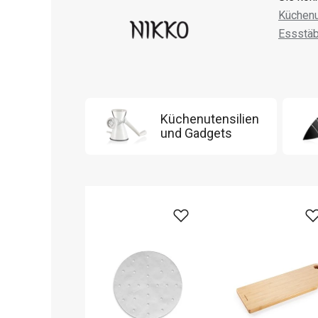
Küchenu
Essstä
Küchenutensilien
und Gadgets