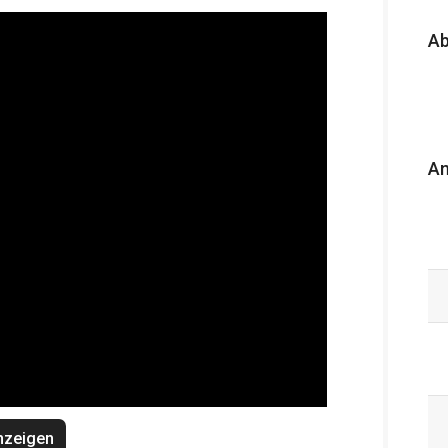
A
An
nzeigen