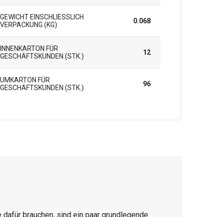
GEWICHT EINSCHLIESSLICH V
0.068
ERPACKUNG (KG)
INNENKARTON FÜR
12
GESCHÄFTSKUNDEN (STK.)
UMKARTON FÜR
96
GESCHÄFTSKUNDEN (STK.)
 dafür brauchen, sind ein paar grundlegende