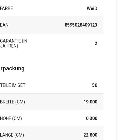
FARBE
Weiß
EAN
8595028409123
GARANTIE (IN
2
JAHREN)
rpackung
TEILE IM SET
50
BREITE (CM)
19.000
HÖHE (CM)
0.300
LÄNGE (CM)
22.800