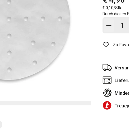
€ 0,10/Stk.
Durch diesen E
In den
Zu Favo
Versan
Liefer
Mindes
Treue