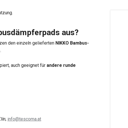
tzung.
mbusdämpferpads aus?
zen den einzeln gelieferten
NIKKO Bambus-
.
iert, auch geeignet für
andere runde
lín;
info@tescoma.at