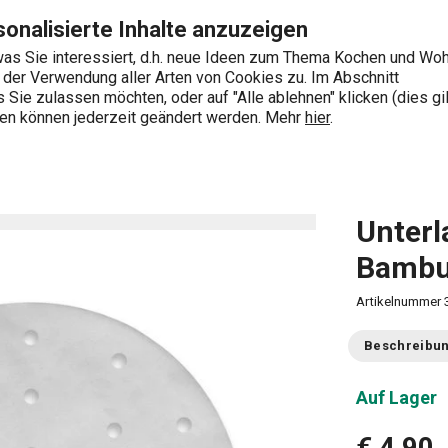
KO, 50 St. Seite
Zum Hauptinhalt springen
Zur Navigation springen
Zur Suche springen
onalisierte Inhalte anzuzeigen
as Sie interessiert, d.h. neue Ideen zum Thema Kochen und Wo
e der Verwendung aller Arten von Cookies zu. Im Abschnitt
0
Sie zulassen möchten, oder auf "Alle ablehnen" klicken (dies gil
Wonach suchen Sie?
ngen können jederzeit geändert werden. Mehr
hier
.
Lebensmittel selbst machen
Asiatische Küche
Unter
Unterl
Bambus
Artikelnummer
Beschreibu
Auf Lager
€ 4,90