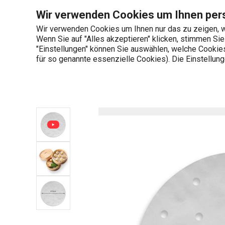
Sie befinden sich auf der Unterlagen für den Bambusdämpfer NIK
Wir verwenden Cookies um Ihnen pers
Wir verwenden Cookies um Ihnen nur das zu zeigen, w
Wenn Sie auf "Alles akzeptieren" klicken, stimmen Si
+436 703 082 96
"Einstellungen" können Sie auswählen, welche Cookies 
Produktkategorien
Mo-Fr 08:00-16:00
für so genannte essenzielle Cookies). Die Einstellu
Startseite
Küchenutensilien und Gadgets