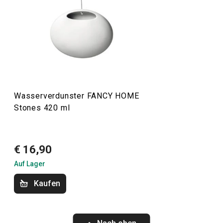
finden Sie in der Linie FANCY HOME. Ob es um das
Essen
geht, um die Organisation Ihres Zuhauses mit
Aufbewahrungsboxen
und
Organizern
oder um die
Erleichterung des Bügelns
, Sie sind in der richtigen
Kategorie. Wir haben auch die Düfte für Ihr Zuhause nicht
vergessen:
Duftzerstäuber
,
Duftlampen
und
Nachfüllpackungen.
Wasserverdunster FANCY HOME
Stones 420 ml
Haushalt
€ 16,90
Haushaltsgeräte
Auf Lager
Kaufen
Essen
Waschen und Reinigen