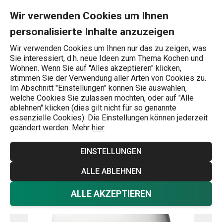
Sie befinden sich auf der Wasserverdunster FANCY HOME Stone
0
Zum Hauptinhalt springen
Zur Navigation springen
Zur Suche springen
MENU
Wir verwenden Cookies um Ihnen
personalisierte Inhalte anzuzeigen
Wonach suchen Sie?
Wir verwenden Cookies um Ihnen nur das zu zeigen, was
Sie interessiert, d.h. neue Ideen zum Thema Kochen und
Wohnaccessoires
Wohnen. Wenn Sie auf "Alles akzeptieren" klicken,
stimmen Sie der Verwendung aller Arten von Cookies zu.
Wasserverdunster FANCY HOME
Im Abschnitt "Einstellungen" können Sie auswählen,
welche Cookies Sie zulassen möchten, oder auf "Alle
Stones 420 ml
ablehnen" klicken (dies gilt nicht für so genannte
essenzielle Cookies). Die Einstellungen können jederzeit
geändert werden. Mehr
hier
.
EINSTELLUNGEN
ALLE ABLEHNEN
ALLE AKZEPTIEREN