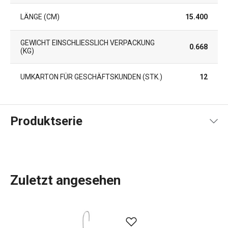
LÄNGE (CM)
15.400
GEWICHT EINSCHLIESSLICH VERPACKUNG (
0.668
KG)
UMKARTON FÜR GESCHÄFTSKUNDEN (STK.)
12
Produktserie
Zuletzt angesehen
Alles, was Sie brauchen, um Ihr
Zuhause
zu einem
schönen und gemütlichen Ort zum Leben zu machen,