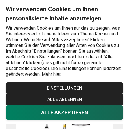
Sie befinden sich auf der Weingläser UNO VINO 350 ml, 6 St. Se
0
Zum Hauptinhalt springen
Zur Navigation springen
Zur Suche springen
MENU
Wir verwenden Cookies um Ihnen
personalisierte Inhalte anzuzeigen
Wonach suchen Sie?
Wir verwenden Cookies um Ihnen nur das zu zeigen, was
Sie interessiert, d.h. neue Ideen zum Thema Kochen und
Weingläser
Wohnen. Wenn Sie auf "Alles akzeptieren" klicken,
stimmen Sie der Verwendung aller Arten von Cookies zu.
Weingläser UNO VINO 350 ml, 6 St.
Im Abschnitt "Einstellungen" können Sie auswählen,
welche Cookies Sie zulassen möchten, oder auf "Alle
ablehnen" klicken (dies gilt nicht für so genannte
Versandkostenfrei
essenzielle Cookies). Die Einstellungen können jederzeit
geändert werden. Mehr
hier
.
EINSTELLUNGEN
ALLE ABLEHNEN
ALLE AKZEPTIEREN