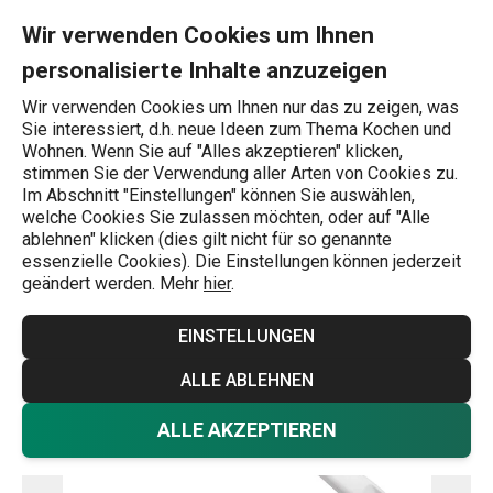
Sie befinden sich auf der Wender für Wok PRESTO Seite
0
Zum Hauptinhalt springen
Zur Navigation springen
Zur Suche springen
MENU
Wir verwenden Cookies um Ihnen
personalisierte Inhalte anzuzeigen
Wonach suchen Sie?
Wir verwenden Cookies um Ihnen nur das zu zeigen, was
Sie interessiert, d.h. neue Ideen zum Thema Kochen und
Startseite
Wohnen. Wenn Sie auf "Alles akzeptieren" klicken,
stimmen Sie der Verwendung aller Arten von Cookies zu.
Wender für Wok PRESTO
Im Abschnitt "Einstellungen" können Sie auswählen,
welche Cookies Sie zulassen möchten, oder auf "Alle
ablehnen" klicken (dies gilt nicht für so genannte
essenzielle Cookies). Die Einstellungen können jederzeit
geändert werden. Mehr
hier
.
EINSTELLUNGEN
ALLE ABLEHNEN
ALLE AKZEPTIEREN