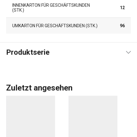
INNENKARTON FÜR GESCHÄFTSKUNDEN
12
(STK.)
UMKARTON FÜR GESCHÄFTSKUNDEN (STK.)
96
Produktserie
Zuletzt angesehen
Das umfangreiche PRESTO-Sortiment umfasst
grundlegende
praktische Küchenutensilien
. Sie werden
aus hochwertigen Materialien hergestellt und sind
dennoch erschwinglich. In der PRESTO-Linie finden Sie
Schaber
,
Dosenöffner
,
Schöpfkellen
,
Siebe
,
Messer
und