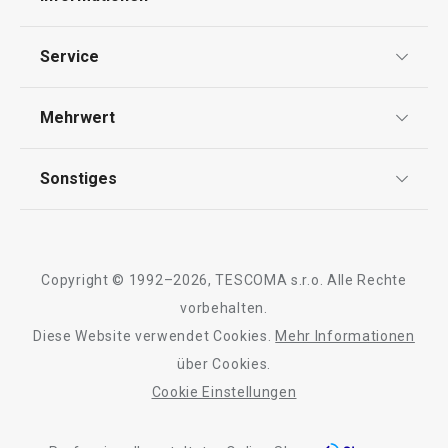
Schneiden
Datenschutz
Service
AGB
Waschen und Reinigen
Versand & Zahlung
Mehrwert
Impressum
Garantie
Backen
Qualität
Sonstiges
Rückgabe von Waren/Reklamation
Tescoma Club
Blog
Design
Meilensteine
Copyright © 1992–2026, TESCOMA s.r.o. Alle Rechte
Über Tescoma
vorbehalten.
Diese Website verwendet Cookies.
Mehr Informationen
Barrierefreiheit
über Cookies.
Cookie Einstellungen