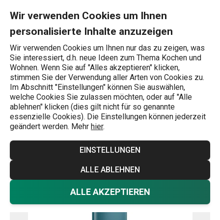
Sie befinden sich auf der Zerlegbare Thermosflasche CONSTANT
0
Zum Hauptinhalt springen
Zur Navigation springen
Zur Suche springen
MENU
Wir verwenden Cookies um Ihnen
personalisierte Inhalte anzuzeigen
Wonach suchen Sie?
Wir verwenden Cookies um Ihnen nur das zu zeigen, was
Sie interessiert, d.h. neue Ideen zum Thema Kochen und
Thermoskannen
Wohnen. Wenn Sie auf "Alles akzeptieren" klicken,
stimmen Sie der Verwendung aller Arten von Cookies zu.
Zerlegbare Thermosflasche
Im Abschnitt "Einstellungen" können Sie auswählen,
welche Cookies Sie zulassen möchten, oder auf "Alle
CONSTANT PASTEL 0,5 l, Edelstahl
ablehnen" klicken (dies gilt nicht für so genannte
essenzielle Cookies). Die Einstellungen können jederzeit
geändert werden. Mehr
hier
.
EINSTELLUNGEN
ALLE ABLEHNEN
ALLE AKZEPTIEREN