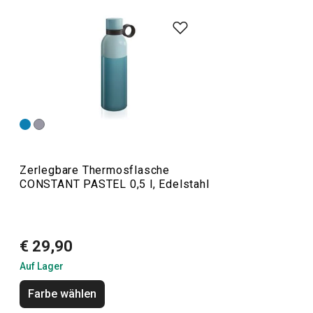
Die CONSTANT-Produktlinie umfasst
Thermoskannen mit
Becher
, Reise- und Sportthermoskannen,
Thermosflaschen
und praktische Flaschen ganz aus Edelstahl. Wir stellen
sie aus hochwertigem Edelstahl her. Bei normalem
Gebrauch sind Thermoskannen für Tee und Kaffee sowie
Trinkflaschen
unzerbrechlich. Neben heißen Getränken
können Thermoskannen natürlich auch zur Aufbewahrung
von gekühlten Getränken verwendet werden.
Zerlegbare Thermosflasche
CONSTANT PASTEL 0,5 l, Edelstahl
Outdoor-Aktivitäten
€ 29,90
Auf Lager
Farbe wählen