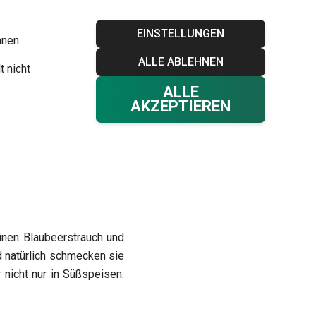
Blog
Tescoma Club
Garantie
Kontakt
EINSTELLUNGEN
hnen.
ALLE ABLEHNEN
Ihr Warenkorb
0
t nicht
Favoriten
Einloggen
€ 0,00
ALLE
AKZEPTIEREN
inen Blaubeerstrauch und
d natürlich schmecken sie
nicht nur in Süßspeisen.