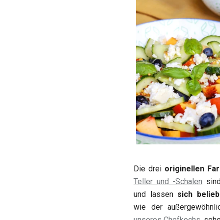
Die drei
originellen Fa
Teller und -Schalen
sind
und lassen
sich belie
wie der außergewöhnl
unseres Chefkochs
, sehe