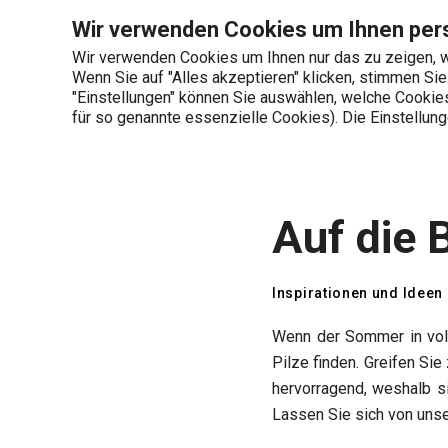
Sie befinden sich auf der Auf die Blaubeeren! Seite
Wir verwenden Cookies um Ihnen pers
Wir verwenden Cookies um Ihnen nur das zu zeigen, w
Wenn Sie auf "Alles akzeptieren" klicken, stimmen Si
+436 703 082 96
"Einstellungen" können Sie auswählen, welche Cookies 
Produktkategorien
Mo-Fr 08:00-16:00
für so genannte essenzielle Cookies). Die Einstellu
Startseite
Tescoma Blog
Inspirationen 
Auf die 
Inspirationen und Ideen
Wenn der Sommer in voll
Pilze finden. Greifen Si
hervorragend, weshalb s
Lassen Sie sich von unse