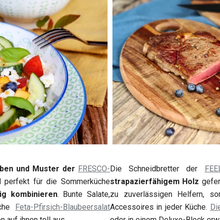
rben und Muster der
FRESCO-
Die Schneidbretter der
FEE
 perfekt für die Sommerküche
strapazierfähigem Holz
gefer
big kombinieren
. Bunte Salate,
zu zuverlässigen Helfern, s
iche
Feta-Pfirsich-Blaubeersalat
Accessoires in jeder Küche.
Di
n auf ihnen toll aus.
oder in einem Deluxe-Block er