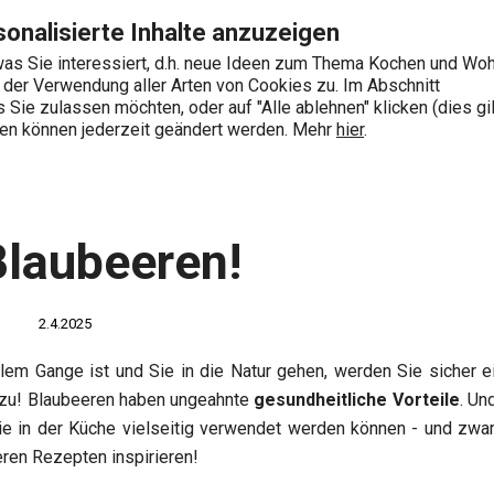
Zum Hauptinhalt springen
Zur Navigation springen
Zur Suche springen
onalisierte Inhalte anzuzeigen
as Sie interessiert, d.h. neue Ideen zum Thema Kochen und Wo
e der Verwendung aller Arten von Cookies zu. Im Abschnitt
0
Sie zulassen möchten, oder auf "Alle ablehnen" klicken (dies gil
Wonach suchen Sie?
ngen können jederzeit geändert werden. Mehr
hier
.
und Ideen
Auf die Blaubeeren!
Blaubeeren!
2.4.2025
em Gange ist und Sie in die Natur gehen, werden Sie sicher e
e zu! Blaubeeren haben ungeahnte
gesundheitliche Vorteile
. Un
ie in der Küche vielseitig verwendet werden können - und zwar 
ren Rezepten inspirieren!