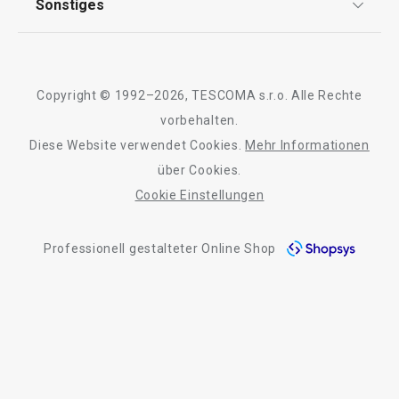
Sonstiges
Rückgabe von Waren/Reklamation
Tescoma Club
Blog
Design
Meilensteine
Copyright © 1992–2026, TESCOMA s.r.o. Alle Rechte
Über Tescoma
vorbehalten.
Diese Website verwendet Cookies.
Mehr Informationen
Barrierefreiheit
über Cookies.
Cookie Einstellungen
Professionell gestalteter Online Shop