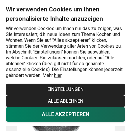
Sie befinden sich auf der Bratpfanne i-PREMIUM Stone ø 20 cm
0
Zum Hauptinhalt springen
Zur Navigation springen
Zur Suche springen
MENU
Wir verwenden Cookies um Ihnen
personalisierte Inhalte anzuzeigen
Wonach suchen Sie?
Wir verwenden Cookies um Ihnen nur das zu zeigen, was
Sie interessiert, d.h. neue Ideen zum Thema Kochen und
Universal-Pfannen
Wohnen. Wenn Sie auf "Alles akzeptieren" klicken,
stimmen Sie der Verwendung aller Arten von Cookies zu.
Bratpfanne i-PREMIUM Stone
Im Abschnitt "Einstellungen" können Sie auswählen,
welche Cookies Sie zulassen möchten, oder auf "Alle
ø 20 cm
ablehnen" klicken (dies gilt nicht für so genannte
essenzielle Cookies). Die Einstellungen können jederzeit
geändert werden. Mehr
hier
.
EINSTELLUNGEN
ALLE ABLEHNEN
ALLE AKZEPTIEREN