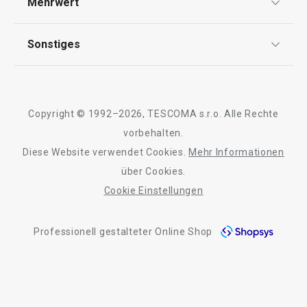
Mehrwert
Impressum
Garantie
Qualität
Schneiden
Sonstiges
Rückgabe von Waren/Reklamation
Tescoma Club
Blog
Getränke
Design
Meilensteine
Copyright © 1992–2026, TESCOMA s.r.o. Alle Rechte
Essen
Über Tescoma
vorbehalten.
Diese Website verwendet Cookies.
Mehr Informationen
Barrierefreiheit
über Cookies.
Cookie Einstellungen
Professionell gestalteter Online Shop