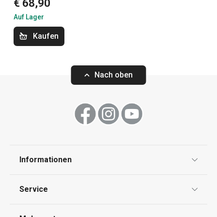
€ 68,90
Auf Lager
Küchenutensilien und Gadgets
Kaufen
Kochen
Nach oben
Haushaltsgeräte
Backen
Haushalt
Informationen
Datenschutz
Waschen und Reinigen
Service
AGB
Versand & Zahlung
Outdoor-Aktivitäten