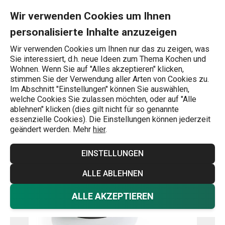
Sie befinden sich auf der Bratpfanne PRESIDENT ø 24 cm Seite
0
Zum Hauptinhalt springen
Zur Navigation springen
Zur Suche springen
MENU
Wir verwenden Cookies um Ihnen
personalisierte Inhalte anzuzeigen
Wonach suchen Sie?
Wir verwenden Cookies um Ihnen nur das zu zeigen, was
Sie interessiert, d.h. neue Ideen zum Thema Kochen und
Ofenfeste Töpfe
Wohnen. Wenn Sie auf "Alles akzeptieren" klicken,
stimmen Sie der Verwendung aller Arten von Cookies zu.
Bratpfanne PRESIDENT ø 24 cm
Im Abschnitt "Einstellungen" können Sie auswählen,
welche Cookies Sie zulassen möchten, oder auf "Alle
ablehnen" klicken (dies gilt nicht für so genannte
Versandkostenfrei
essenzielle Cookies). Die Einstellungen können jederzeit
geändert werden. Mehr
hier
.
EINSTELLUNGEN
ALLE ABLEHNEN
ALLE AKZEPTIEREN