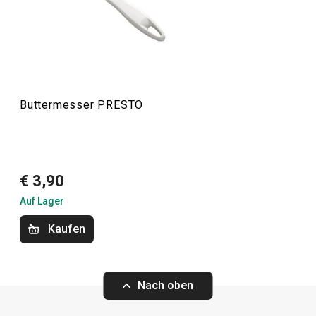
Schaber
,
Dosenöffner
,
Schöpfkellen
,
Siebe
,
Messer
und
andere Küchengeräte. Die Küchengeräte von PRESTO
erleichtern sowohl erfahrenen als auch unerfahrenen
Köchen die Arbeit.
Buttermesser PRESTO
Kochen
Getränke
€ 3,90
Auf Lager
Haushalt
Kaufen
Küchenutensilien und Gadgets
Nach oben
Essen