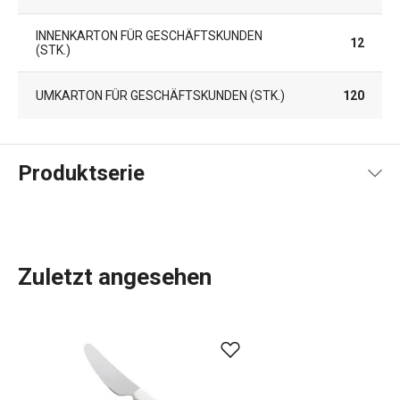
INNENKARTON FÜR GESCHÄFTSKUNDEN
12
(STK.)
UMKARTON FÜR GESCHÄFTSKUNDEN (STK.)
120
Produktserie
Zuletzt angesehen
Das umfangreiche PRESTO-Sortiment umfasst
grundlegende
praktische Küchenutensilien
. Sie werden
aus hochwertigen Materialien hergestellt und sind
dennoch erschwinglich. In der PRESTO-Linie finden Sie