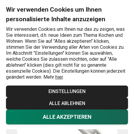
Sie befinden sich auf der Buttermesser PRESTO Seite
0
Zum Hauptinhalt springen
Zur Navigation springen
Zur Suche springen
MENU
Wir verwenden Cookies um Ihnen
personalisierte Inhalte anzuzeigen
Wonach suchen Sie?
Wir verwenden Cookies um Ihnen nur das zu zeigen, was
Sie interessiert, d.h. neue Ideen zum Thema Kochen und
Butter-Messer
Wohnen. Wenn Sie auf "Alles akzeptieren" klicken,
stimmen Sie der Verwendung aller Arten von Cookies zu.
Buttermesser PRESTO
Im Abschnitt "Einstellungen" können Sie auswählen,
welche Cookies Sie zulassen möchten, oder auf "Alle
ablehnen" klicken (dies gilt nicht für so genannte
essenzielle Cookies). Die Einstellungen können jederzeit
geändert werden. Mehr
hier
.
EINSTELLUNGEN
ALLE ABLEHNEN
ALLE AKZEPTIEREN