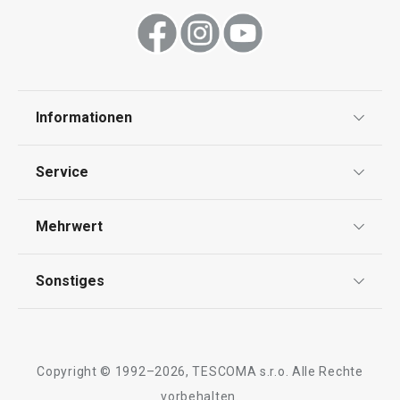
Schneiden
Waschen und Reinigen
Informationen
Datenschutz
Backen
Service
AGB
Versand & Zahlung
Mehrwert
Impressum
Garantie
Qualität
Sonstiges
Rückgabe von Waren/Reklamation
Tescoma Club
Blog
Design
Meilensteine
Copyright © 1992–2026, TESCOMA s.r.o. Alle Rechte
Über Tescoma
vorbehalten.