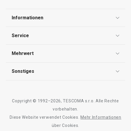
Informationen
Datenschutz
Service
AGB
Versand & Zahlung
Mehrwert
Impressum
Garantie
Qualität
Sonstiges
Rückgabe von Waren/Reklamation
Tescoma Club
Blog
Design
Meilensteine
Copyright © 1992–2026, TESCOMA s.r.o. Alle Rechte
Über Tescoma
vorbehalten.
Diese Website verwendet Cookies.
Mehr Informationen
Barrierefreiheit
über Cookies.