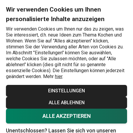
Sie befinden sich auf der Cappuccino-Tassen Seite
0
Zum Hauptinhalt springen
Zur Navigation springen
Zur Suche springen
MENU
Wir verwenden Cookies um Ihnen
personalisierte Inhalte anzuzeigen
Wonach suchen Sie?
Wir verwenden Cookies um Ihnen nur das zu zeigen, was
Sie interessiert, d.h. neue Ideen zum Thema Kochen und
Tassen und Becher
Wohnen. Wenn Sie auf "Alles akzeptieren" klicken,
stimmen Sie der Verwendung aller Arten von Cookies zu.
Cappuccino-Tassen
Im Abschnitt "Einstellungen" können Sie auswählen,
welche Cookies Sie zulassen möchten, oder auf "Alle
Eines der bekanntesten Milchkaffeegetränke ist der
ablehnen" klicken (dies gilt nicht für so genannte
essenzielle Cookies). Die Einstellungen können jederzeit
Cappuccino. Wenn Sie ihn mögen, genießen Sie ihn am
geändert werden. Mehr
hier
.
besten in einer eleganten TESCOMA-Porzellantasse mit
Untertasse. Und überprüfen Sie Ihre anderen
EINSTELLUNGEN
Servierutensilien, um sicherzugehen, dass Sie keine
Mehr anzeigen
ALLE ABLEHNEN
Kaffeelöffel
, eine
Zuckerdose
oder einen
Milchkännchen
vermissen.
ALLE AKZEPTIEREN
Unentschlossen? Lassen Sie sich von unseren