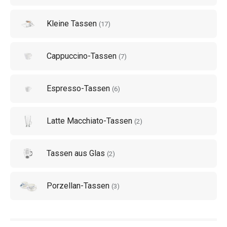
halten Sie ein schönes Porzellanservice oder eine
Kleine Tassen
Mokkakanne aus der Serie
MONTE CARLO
bereit.
(
17
)
Cappuccino-Tassen
(
7
)
Espresso-Tassen
(
6
)
Latte Macchiato-Tassen
(
2
)
Tassen aus Glas
(
2
)
Porzellan-Tassen
(
3
)