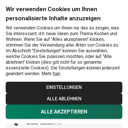
Sie befinden sich auf der Tassen und Becher Seite
0
Zum Hauptinhalt springen
Zur Navigation springen
Zur Suche springen
MENU
Wir verwenden Cookies um Ihnen
personalisierte Inhalte anzuzeigen
Wonach suchen Sie?
Wir verwenden Cookies um Ihnen nur das zu zeigen, was
Sie interessiert, d.h. neue Ideen zum Thema Kochen und
Getränke
Wohnen. Wenn Sie auf "Alles akzeptieren" klicken,
stimmen Sie der Verwendung aller Arten von Cookies zu.
Tassen und Becher
Im Abschnitt "Einstellungen" können Sie auswählen,
welche Cookies Sie zulassen möchten, oder auf "Alle
Ein kleiner Espresso und eine ordentliche Tasse
ablehnen" klicken (dies gilt nicht für so genannte
essenzielle Cookies). Die Einstellungen können jederzeit
Kräutermischung sehen viel schöner aus, wenn sie in
geändert werden. Mehr
hier
.
stilvollen Kannen und Tassen aus hochwertigem Porzellan
oder Glas serviert werden. Im TESCOMA-Sortiment gibt
EINSTELLUNGEN
es für jeden die passende Tasse Tee oder Kaffee. Wir
Mehr anzeigen
ALLE ABLEHNEN
haben
Kaffeebecher
,
Teetassen
und spezielle Tassen für
verschiedene Arten von Heißgetränken.
ALLE AKZEPTIEREN
Große Tassen
(
19
)
Tipp! Perfektionieren Sie Ihr Tee- und Kaffeeservice und