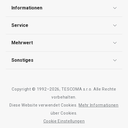
Informationen
Datenschutz
Service
AGB
Versand & Zahlung
Mehrwert
Impressum
Garantie
Qualität
Sonstiges
Rückgabe von Waren/Reklamation
Tescoma Club
Blog
Design
Meilensteine
Copyright © 1992–2026, TESCOMA s.r.o. Alle Rechte
Über Tescoma
vorbehalten.
Diese Website verwendet Cookies.
Mehr Informationen
Barrierefreiheit
über Cookies.
Cookie Einstellungen