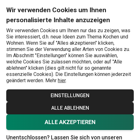
Sie befinden sich auf der Espresso-Tassen Seite
0
Zum Hauptinhalt springen
Zur Navigation springen
Zur Suche springen
MENU
Wir verwenden Cookies um Ihnen
personalisierte Inhalte anzuzeigen
Wonach suchen Sie?
Wir verwenden Cookies um Ihnen nur das zu zeigen, was
Sie interessiert, d.h. neue Ideen zum Thema Kochen und
Tassen und Becher
Wohnen. Wenn Sie auf "Alles akzeptieren" klicken,
stimmen Sie der Verwendung aller Arten von Cookies zu.
Espresso-Tassen
Im Abschnitt "Einstellungen" können Sie auswählen,
welche Cookies Sie zulassen möchten, oder auf "Alle
Elegante Espressotassen mit Untertassen in Weiß oder
ablehnen" klicken (dies gilt nicht für so genannte
essenzielle Cookies). Die Einstellungen können jederzeit
Creme sind ein absoluter Klassiker. Servieren Sie Ihren
geändert werden. Mehr
hier
.
Espresso wie ein echter Profi und genießen Sie Ihren
Kaffee um so mehr. Gibt es sonst noch etwas, das Sie
EINSTELLUNGEN
servieren müssen? Vergessen Sie nicht die
Sahne
, den
Mehr anzeigen
ALLE ABLEHNEN
Zucker
für den Kaffee und vergessen Sie nicht die
Kaffeelöffel
- sie gehen in der Küche gerne verloren.
ALLE AKZEPTIEREN
Unentschlossen? Lassen Sie sich von unseren