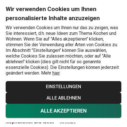
Sie befinden sich auf der Die besten Utensilien für einfache G
0
Zum Hauptinhalt springen
Zur Navigation springen
Zur Suche springen
MENU
Wir verwenden Cookies um Ihnen
personalisierte Inhalte anzuzeigen
Wonach suchen Sie?
Wir verwenden Cookies um Ihnen nur das zu zeigen, was
Sie interessiert, d.h. neue Ideen zum Thema Kochen und
Inspirationen und Ideen
Wohnen. Wenn Sie auf "Alles akzeptieren" klicken,
stimmen Sie der Verwendung aller Arten von Cookies zu.
Die besten
Im Abschnitt "Einstellungen" können Sie auswählen,
welche Cookies Sie zulassen möchten, oder auf "Alle
Utensilien für
ablehnen" klicken (dies gilt nicht für so genannte
essenzielle Cookies). Die Einstellungen können jederzeit
geändert werden. Mehr
hier
.
einfache
EINSTELLUNGEN
Gemüseverarbeitun
ALLE ABLEHNEN
g
ALLE AKZEPTIEREN
Inspirationen und Ideen
30.5.2025