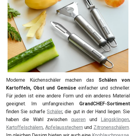
Moderne Küchenschäler machen das
Schälen von
Kartoffeln, Obst und Gemüse
einfacher und schneller.
Für jeden ist eine andere Form und ein anderes Material
geeignet. Im umfangreichen
GrandCHEF-Sortiment
finden Sie scharfe
Schäler
, die gut in der Hand liegen. Sie
haben die Wahl zwischen
queren
und
Längsklingen
,
Kartoffelschälern
,
Apfelausstechern
und
Zitronenschälern
.
Im gleichen Design bieten wir auch eine
Knoblauchpresse
,