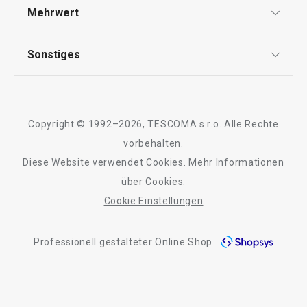
Versand & Zahlung
Mehrwert
Impressum
Garantie
Qualität
Sonstiges
Rückgabe von Waren/Reklamation
Tescoma Club
Blog
Design
Meilensteine
Copyright © 1992–2026, TESCOMA s.r.o. Alle Rechte
Über Tescoma
vorbehalten.
Diese Website verwendet Cookies.
Mehr Informationen
Barrierefreiheit
über Cookies.
Cookie Einstellungen
Professionell gestalteter Online Shop