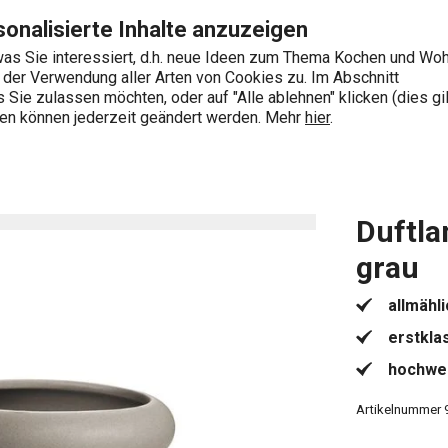
 Seite
Zum Hauptinhalt springen
Zur Navigation springen
Zur Suche springen
onalisierte Inhalte anzuzeigen
as Sie interessiert, d.h. neue Ideen zum Thema Kochen und Wo
e der Verwendung aller Arten von Cookies zu. Im Abschnitt
0
Sie zulassen möchten, oder auf "Alle ablehnen" klicken (dies gil
Wonach suchen Sie?
ngen können jederzeit geändert werden. Mehr
hier
.
lampen und Duftöle
Duftlampe FANCY HOME, Stones, grau
Duftl
grau
allmähl
erstkla
hochwer
Artikelnummer