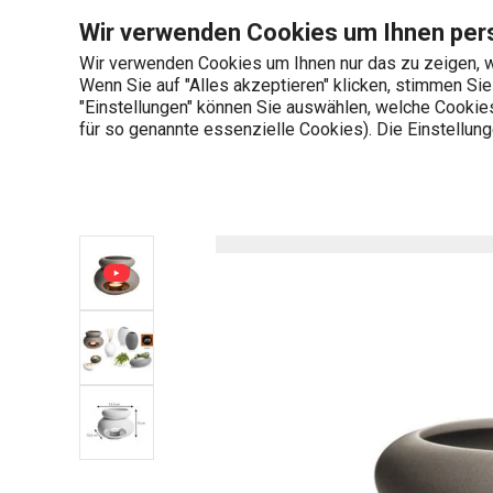
Sie befinden sich auf der Duftlampe FANCY HOME, Stones, grau
Wir verwenden Cookies um Ihnen pers
Wir verwenden Cookies um Ihnen nur das zu zeigen, w
Wenn Sie auf "Alles akzeptieren" klicken, stimmen Si
+436 703 082 96
"Einstellungen" können Sie auswählen, welche Cookies 
Produktkategorien
Mo-Fr 08:00-16:00
für so genannte essenzielle Cookies). Die Einstellu
Startseite
Haushalt
Düfte
Duft