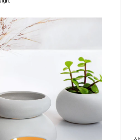
sign.
A