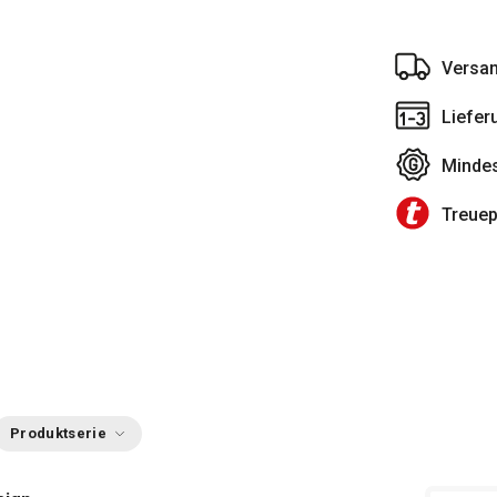
Versan
Liefer
Mindes
Treue
Produktserie