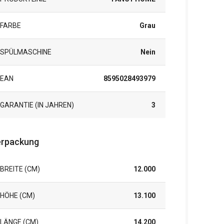
FARBE
Grau
SPÜLMASCHINE
Nein
EAN
8595028493979
GARANTIE (IN JAHREN)
3
rpackung
BREITE (CM)
12.000
HÖHE (CM)
13.100
LÄNGE (CM)
14.200