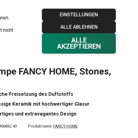
Blog
Tescoma Club
Garantie
Kontakt
EINSTELLUNGEN
hnen.
ALLE ABLEHNEN
Ihr Warenkorb
0
t nicht
Favoriten
Einloggen
€ 0,00
ALLE
AKZEPTIEREN
ampe FANCY HOME, Stones,
iche Freisetzung des Duftstoffs
ssige Keramik mit hochwertiger Glasur
tiges und extravagantes Design
906832.43
Produktserie:
FANCY HOME