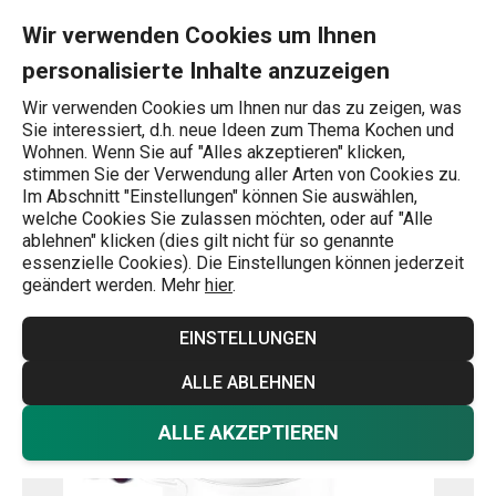
Sie befinden sich auf der Einkochset DELLA CASA, mit Thermom
0
Zum Hauptinhalt springen
Zur Navigation springen
Zur Suche springen
MENU
Wir verwenden Cookies um Ihnen
personalisierte Inhalte anzuzeigen
Wonach suchen Sie?
Wir verwenden Cookies um Ihnen nur das zu zeigen, was
Sie interessiert, d.h. neue Ideen zum Thema Kochen und
Einkochen
Wohnen. Wenn Sie auf "Alles akzeptieren" klicken,
stimmen Sie der Verwendung aller Arten von Cookies zu.
Einkochset DELLA CASA, mit
Im Abschnitt "Einstellungen" können Sie auswählen,
welche Cookies Sie zulassen möchten, oder auf "Alle
Thermometer
ablehnen" klicken (dies gilt nicht für so genannte
essenzielle Cookies). Die Einstellungen können jederzeit
geändert werden. Mehr
hier
.
Versandkostenfrei
EINSTELLUNGEN
ALLE ABLEHNEN
ALLE AKZEPTIEREN