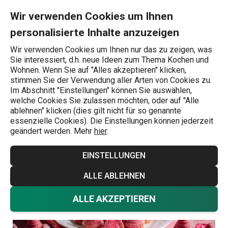
Sie befinden sich auf der Erdbeer-Bienenkörbchen Seite
0
Zum Hauptinhalt springen
Zur Navigation springen
Zur Suche springen
MENU
Wir verwenden Cookies um Ihnen
personalisierte Inhalte anzuzeigen
Wonach suchen Sie?
Wir verwenden Cookies um Ihnen nur das zu zeigen, was
Sie interessiert, d.h. neue Ideen zum Thema Kochen und
Süß
Wohnen. Wenn Sie auf "Alles akzeptieren" klicken,
stimmen Sie der Verwendung aller Arten von Cookies zu.
Erdbeer-
Im Abschnitt "Einstellungen" können Sie auswählen,
welche Cookies Sie zulassen möchten, oder auf "Alle
Bienenkörbchen
ablehnen" klicken (dies gilt nicht für so genannte
essenzielle Cookies). Die Einstellungen können jederzeit
geändert werden. Mehr
hier
.
Rezepte
Süß
3.3.2025
EINSTELLUNGEN
ALLE ABLEHNEN
ALLE AKZEPTIEREN