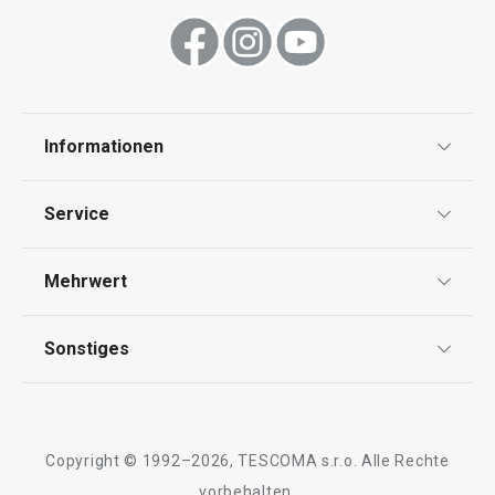
Informationen
Datenschutz
Service
AGB
Versand & Zahlung
Mehrwert
Impressum
Garantie
Qualität
Sonstiges
Rückgabe von Waren/Reklamation
Tescoma Club
Blog
Design
Meilensteine
Copyright © 1992–2026, TESCOMA s.r.o. Alle Rechte
Über Tescoma
vorbehalten.