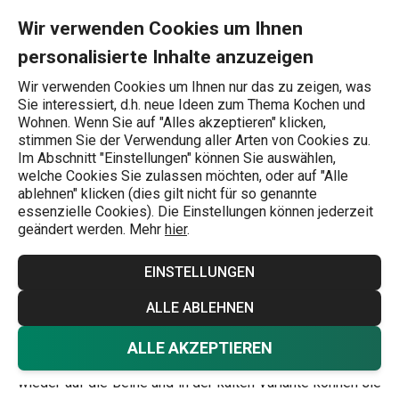
Sie befinden sich auf der Es ist Zeit, die besten Suppen zu ent
0
Zum Hauptinhalt springen
Zur Navigation springen
Zur Suche springen
MENU
Wir verwenden Cookies um Ihnen
personalisierte Inhalte anzuzeigen
Wonach suchen Sie?
Wir verwenden Cookies um Ihnen nur das zu zeigen, was
Sie interessiert, d.h. neue Ideen zum Thema Kochen und
Inspirationen und Ideen
Wohnen. Wenn Sie auf "Alles akzeptieren" klicken,
stimmen Sie der Verwendung aller Arten von Cookies zu.
Es ist Zeit, die
Im Abschnitt "Einstellungen" können Sie auswählen,
welche Cookies Sie zulassen möchten, oder auf "Alle
besten Suppen zu
ablehnen" klicken (dies gilt nicht für so genannte
essenzielle Cookies). Die Einstellungen können jederzeit
geändert werden. Mehr
hier
.
entdecken
EINSTELLUNGEN
Inspirationen und Ideen
14.2.2025
ALLE ABLEHNEN
Suppen schmecken in vielerlei Hinsicht genial, sie machen
ALLE AKZEPTIEREN
satt, wärmen, bringen Sie nach einer schlaflosen Nacht
wieder auf die Beine und in der kalten Variante können sie