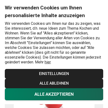
Sie befinden sich auf der Espressotasse CREMA SHINE Seite
0
Zum Hauptinhalt springen
Zur Navigation springen
Zur Suche springen
MENU
Wir verwenden Cookies um Ihnen
personalisierte Inhalte anzuzeigen
Wonach suchen Sie?
Wir verwenden Cookies um Ihnen nur das zu zeigen, was
Sie interessiert, d.h. neue Ideen zum Thema Kochen und
Kleine Tassen
Wohnen. Wenn Sie auf "Alles akzeptieren" klicken,
stimmen Sie der Verwendung aller Arten von Cookies zu.
Espressotasse CREMA SHINE
Im Abschnitt "Einstellungen" können Sie auswählen,
welche Cookies Sie zulassen möchten, oder auf "Alle
ablehnen" klicken (dies gilt nicht für so genannte
essenzielle Cookies). Die Einstellungen können jederzeit
geändert werden. Mehr
hier
.
EINSTELLUNGEN
ALLE ABLEHNEN
ALLE AKZEPTIEREN