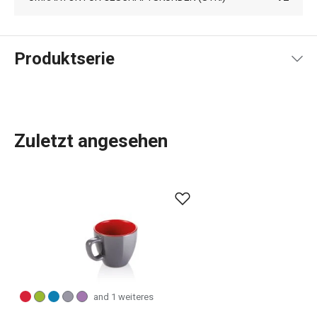
Produktserie
Zuletzt angesehen
Die Produkte der Produktlinie CREMA zeichnen sich durch
ihr schlichtes, elegantes Design und die zarte Cremefarbe
des Porzellans aus. In dieser Linie finden Sie eine
Vielzahl von Geschirr zum Servieren von heißen und kalten
Getränken, wie
Teller
,
Tassen
und Untertassen,
Teekannen
und Becher,
Gläser für Getränke
und Bier usw. Zu dieser
Produktlinie gehören auch die CREMA SHINE Tassen und
and 1 weiteres
Becher, die mit ihren satten Pastellfarben begeistern.