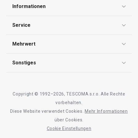
Schale CREMA ø 14 cm
Teekanne CREMA 
Informationen
Datenschutz
Service
€ 10,90
€ 42,90
AGB
Versand & Zahlung
Auf Lager
Auf Lager
Mehrwert
Impressum
Garantie
Kaufen
Kaufen
Qualität
Sonstiges
Rückgabe von Waren/Reklamation
Tescoma Club
Blog
Design
Alle Produkte der Linie CREMA
Meilensteine
Copyright © 1992–2026, TESCOMA s.r.o. Alle Rechte
Über Tescoma
vorbehalten.
Diese Website verwendet Cookies.
Mehr Informationen
Barrierefreiheit
über Cookies.
Cookie Einstellungen