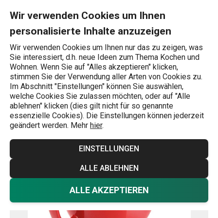
Sie befinden sich auf der Große Tasse CREMA SHINE Seite
0
Zum Hauptinhalt springen
Zur Navigation springen
Zur Suche springen
MENU
Wir verwenden Cookies um Ihnen
personalisierte Inhalte anzuzeigen
Wonach suchen Sie?
Wir verwenden Cookies um Ihnen nur das zu zeigen, was
Sie interessiert, d.h. neue Ideen zum Thema Kochen und
Große Tassen
Wohnen. Wenn Sie auf "Alles akzeptieren" klicken,
stimmen Sie der Verwendung aller Arten von Cookies zu.
Große Tasse CREMA SHINE
Im Abschnitt "Einstellungen" können Sie auswählen,
welche Cookies Sie zulassen möchten, oder auf "Alle
ablehnen" klicken (dies gilt nicht für so genannte
essenzielle Cookies). Die Einstellungen können jederzeit
geändert werden. Mehr
hier
.
EINSTELLUNGEN
ALLE ABLEHNEN
ALLE AKZEPTIEREN