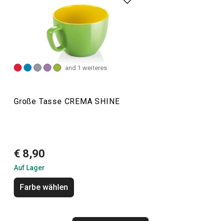
des Porzellans aus. In dieser Linie finden Sie eine
Vielzahl von Geschirr zum Servieren von heißen und kalten
Getränken, wie
Teller
,
Tassen
und Untertassen,
Teekannen
und Becher,
Gläser für Getränke
und Bier usw. Zu dieser
Produktlinie gehören auch die CREMA SHINE Tassen und
and 1 weiteres
Becher, die mit ihren satten Pastellfarben begeistern.
Große Tasse CREMA SHINE
Getränke
Essen
€ 8,90
Auf Lager
Farbe wählen