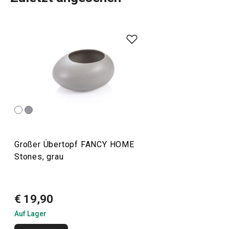
Alles, was Sie brauchen, um Ihr
Zuhause
zu einem
schönen und gemütlichen Ort zum Leben zu machen,
finden Sie in der Linie FANCY HOME. Ob es um das
Essen
geht, um die Organisation Ihres Zuhauses mit
Aufbewahrungsboxen
und
Organizern
oder um die
Erleichterung des Bügelns
, Sie sind in der richtigen
Kategorie. Wir haben auch die Düfte für Ihr Zuhause nicht
vergessen:
Duftzerstäuber
,
Duftlampen
und
Nachfüllpackungen.
Großer Übertopf FANCY HOME
Stones, grau
Haushalt
€ 19,90
Haushaltsgeräte
Auf Lager