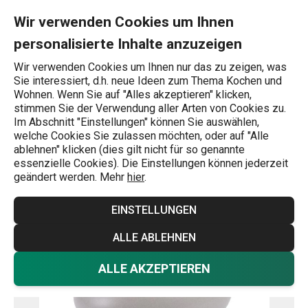
Sie befinden sich auf der Großer Übertopf FANCY HOME Stones,
0
Zum Hauptinhalt springen
Zur Navigation springen
Zur Suche springen
MENU
Wir verwenden Cookies um Ihnen
personalisierte Inhalte anzuzeigen
Wonach suchen Sie?
Wir verwenden Cookies um Ihnen nur das zu zeigen, was
Sie interessiert, d.h. neue Ideen zum Thema Kochen und
Wohnaccessoires
Wohnen. Wenn Sie auf "Alles akzeptieren" klicken,
stimmen Sie der Verwendung aller Arten von Cookies zu.
Großer Übertopf FANCY HOME
Im Abschnitt "Einstellungen" können Sie auswählen,
welche Cookies Sie zulassen möchten, oder auf "Alle
Stones, grau
ablehnen" klicken (dies gilt nicht für so genannte
essenzielle Cookies). Die Einstellungen können jederzeit
geändert werden. Mehr
hier
.
EINSTELLUNGEN
ALLE ABLEHNEN
ALLE AKZEPTIEREN