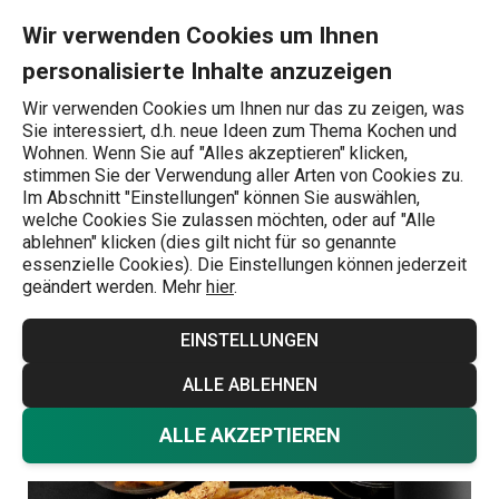
Sie befinden sich auf der Hähnchenschnitzel in Joghurtteig (Airfr
0
Zum Hauptinhalt springen
Zur Navigation springen
Zur Suche springen
MENU
Wir verwenden Cookies um Ihnen
personalisierte Inhalte anzuzeigen
Wonach suchen Sie?
Wir verwenden Cookies um Ihnen nur das zu zeigen, was
Sie interessiert, d.h. neue Ideen zum Thema Kochen und
Fleischig
Wohnen. Wenn Sie auf "Alles akzeptieren" klicken,
stimmen Sie der Verwendung aller Arten von Cookies zu.
Hähnchenschnitzel
Im Abschnitt "Einstellungen" können Sie auswählen,
welche Cookies Sie zulassen möchten, oder auf "Alle
in Joghurtteig
ablehnen" klicken (dies gilt nicht für so genannte
essenzielle Cookies). Die Einstellungen können jederzeit
geändert werden. Mehr
hier
.
(Airfryer)
EINSTELLUNGEN
Rezepte
Fleischig
7.7.2026
ALLE ABLEHNEN
ALLE AKZEPTIEREN