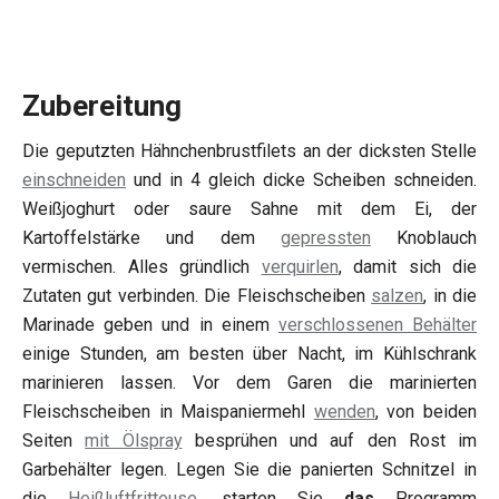
Zubereitung
Die geputzten Hähnchenbrustfilets an der dicksten Stelle
einschneiden
und in 4 gleich dicke Scheiben schneiden.
Weißjoghurt oder saure Sahne mit dem Ei, der
Kartoffelstärke und dem
gepressten
Knoblauch
vermischen. Alles gründlich
verquirlen
, damit sich die
Zutaten gut verbinden. Die Fleischscheiben
salzen
, in die
Marinade geben und in einem
verschlossenen Behälter
einige Stunden, am besten über Nacht, im Kühlschrank
marinieren lassen. Vor dem Garen die marinierten
Fleischscheiben in Maispaniermehl
wenden
, von beiden
Seiten
mit Ölspray
besprühen und auf den Rost im
Garbehälter legen. Legen Sie die panierten Schnitzel in
die
Heißluftfritteuse
, starten Sie
das
Programm