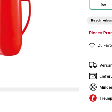
Rot
Beschreibu
Dieses Prod
Zu Favo
Versan
Liefer
Mindes
Treue