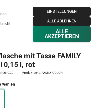
Blog
Tescoma Club
Garantie
Kontakt
EINSTELLUNGEN
hnen.
ALLE ABLEHNEN
Ihr Warenkorb
0
t nicht
Favoriten
Einloggen
€ 0,00
ALLE
AKZEPTIEREN
rflasche mit Tasse FAMILY
 0,15 l, rot
310610.20
Produktserie:
FAMILY COLORI
e wählen