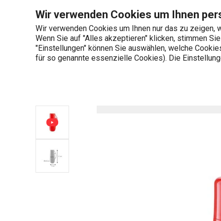
Sie befinden sich auf der Isolierflasche mit Tasse FAMILY COLORI
Wir verwenden Cookies um Ihnen pers
Wir verwenden Cookies um Ihnen nur das zu zeigen, w
Wenn Sie auf "Alles akzeptieren" klicken, stimmen Si
+436 703 082 96
"Einstellungen" können Sie auswählen, welche Cookies 
Produktkategorien
Mo-Fr 08:00-16:00
für so genannte essenzielle Cookies). Die Einstellu
Startseite
Isolierflasche mit Tasse FAMILY COLORI