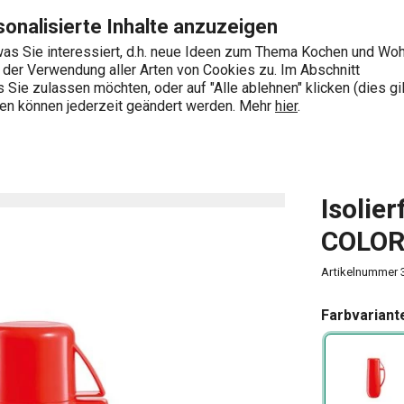
 0,15 l, rot Seite
Zum Hauptinhalt springen
Zur Navigation springen
Zur Suche springen
onalisierte Inhalte anzuzeigen
as Sie interessiert, d.h. neue Ideen zum Thema Kochen und Wo
e der Verwendung aller Arten von Cookies zu. Im Abschnitt
0
Sie zulassen möchten, oder auf "Alle ablehnen" klicken (dies gil
Wonach suchen Sie?
ngen können jederzeit geändert werden. Mehr
hier
.
 0,15 l, rot
Isolie
COLORI
Artikelnummer
Farbvariant