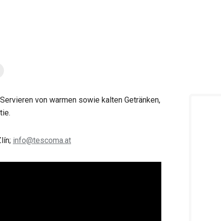
ervieren von warmen sowie kalten Getränken,
ie.
lín;
info@tescoma.at