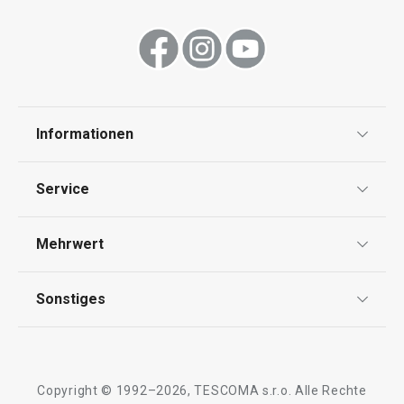
Essen
Schneiden
Waschen und Reinigen
Informationen
Datenschutz
Backen
Service
AGB
Versand & Zahlung
Mehrwert
Impressum
Garantie
Qualität
Sonstiges
Rückgabe von Waren/Reklamation
Tescoma Club
Blog
Design
Meilensteine
Copyright © 1992–2026, TESCOMA s.r.o. Alle Rechte