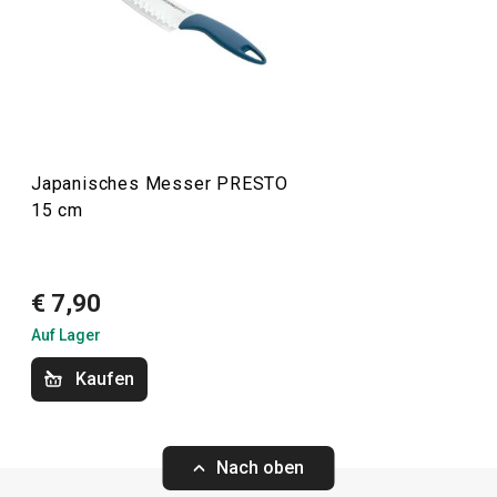
dennoch erschwinglich. In der PRESTO-Linie finden Sie
Schaber
,
Dosenöffner
,
Schöpfkellen
,
Siebe
,
Messer
und
andere Küchengeräte. Die Küchengeräte von PRESTO
erleichtern sowohl erfahrenen als auch unerfahrenen
Köchen die Arbeit.
Japanisches Messer PRESTO
15 cm
Kochen
Getränke
€ 7,90
Auf Lager
Haushalt
Kaufen
Küchenutensilien und Gadgets
Nach oben