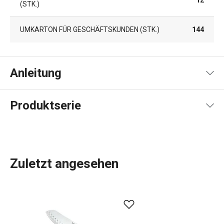
12
(STK.)
UMKARTON FÜR GESCHÄFTSKUNDEN (STK.)
144
Anleitung
Gebrauchsanleitung & Sicherheitsinformationen
Produktserie
Zuletzt angesehen
Das umfangreiche PRESTO-Sortiment umfasst
grundlegende
praktische Küchenutensilien
. Sie werden
aus hochwertigen Materialien hergestellt und sind