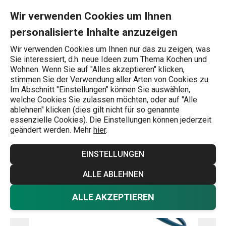
Sie befinden sich auf der Japanisches Messer PRESTO 15 cm S
0
Zum Hauptinhalt springen
Zur Navigation springen
Zur Suche springen
MENU
Wir verwenden Cookies um Ihnen
personalisierte Inhalte anzuzeigen
Wonach suchen Sie?
Wir verwenden Cookies um Ihnen nur das zu zeigen, was
Sie interessiert, d.h. neue Ideen zum Thema Kochen und
Japanische Messer
Wohnen. Wenn Sie auf "Alles akzeptieren" klicken,
stimmen Sie der Verwendung aller Arten von Cookies zu.
Japanisches Messer PRESTO 15 cm
Im Abschnitt "Einstellungen" können Sie auswählen,
welche Cookies Sie zulassen möchten, oder auf "Alle
ablehnen" klicken (dies gilt nicht für so genannte
essenzielle Cookies). Die Einstellungen können jederzeit
geändert werden. Mehr
hier
.
EINSTELLUNGEN
ALLE ABLEHNEN
ALLE AKZEPTIEREN