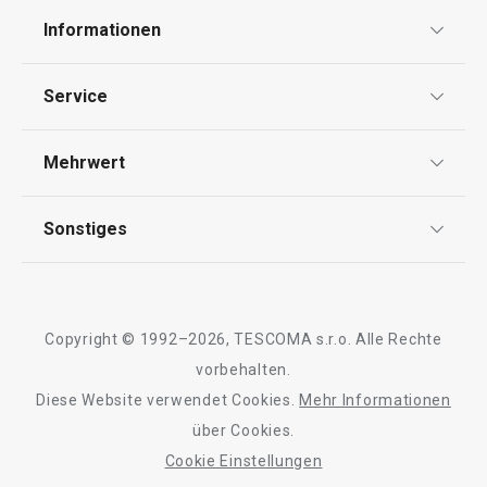
Informationen
Datenschutz
Service
AGB
Versand & Zahlung
Mehrwert
Impressum
Garantie
Qualität
Sonstiges
Rückgabe von Waren/Reklamation
Tescoma Club
Blog
Design
Meilensteine
Copyright © 1992–2026, TESCOMA s.r.o. Alle Rechte
Über Tescoma
vorbehalten.
Diese Website verwendet Cookies.
Mehr Informationen
Barrierefreiheit
über Cookies.
Cookie Einstellungen