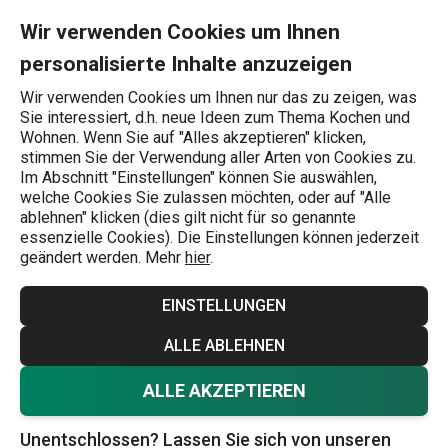
Sie befinden sich auf der Kräuterscheren Seite
0
Zum Hauptinhalt springen
Zur Navigation springen
Zur Suche springen
MENU
Wir verwenden Cookies um Ihnen
personalisierte Inhalte anzuzeigen
Wonach suchen Sie?
Wir verwenden Cookies um Ihnen nur das zu zeigen, was
Sie interessiert, d.h. neue Ideen zum Thema Kochen und
Scheren
Wohnen. Wenn Sie auf "Alles akzeptieren" klicken,
stimmen Sie der Verwendung aller Arten von Cookies zu.
Kräuterscheren
Im Abschnitt "Einstellungen" können Sie auswählen,
welche Cookies Sie zulassen möchten, oder auf "Alle
Sind Sie ein begeisterter Gärtner oder bauen Sie Kräuter in
ablehnen" klicken (dies gilt nicht für so genannte
essenzielle Cookies). Die Einstellungen können jederzeit
der Wohnung vor Ihrem Fenster an? In jedem Fall brauchen
geändert werden. Mehr
hier
.
Sie nur ein paar Sekunden, um sich von der
Essenszubereitung zu entfernen, einen Kräuterzweig zu
EINSTELLUNGEN
schneiden und schon können Sie sich wieder dem Kochen
Mehr anzeigen
ALLE ABLEHNEN
widmen. Für das schnelle Schneiden von frischen Kräutern
haben wir die PRESTO- und COSMO-Scheren - einzeln
ALLE AKZEPTIEREN
und mit Schale - im Angebot. Neben den Kräuterscheren
Unentschlossen? Lassen Sie sich von unseren
haben wir auch
Haushaltsscheren
, sowohl für den