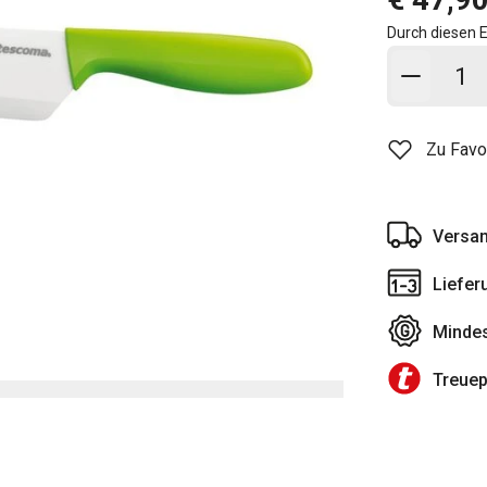
Durch diesen E
In den
Zu Favo
Versan
Liefer
Mindes
Treue