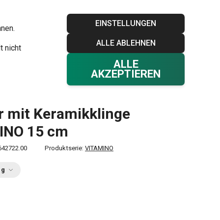
Blog
Tescoma Club
Garantie
Kontakt
EINSTELLUNGEN
hnen.
ALLE ABLEHNEN
Ihr Warenkorb
0
t nicht
Favoriten
Einloggen
€ 0,00
ALLE
AKZEPTIEREN
 mit Keramikklinge
INO 15 cm
642722.00
Produktserie:
VITAMINO
ng
0