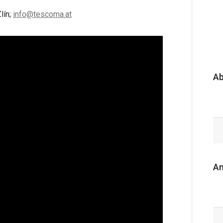
lín;
info@tescoma.at
A
An