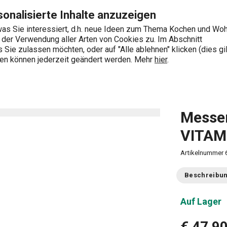
15 cm Seite
Zum Hauptinhalt springen
Zur Navigation springen
Zur Suche springen
onalisierte Inhalte anzuzeigen
as Sie interessiert, d.h. neue Ideen zum Thema Kochen und Wo
e der Verwendung aller Arten von Cookies zu. Im Abschnitt
0
Sie zulassen möchten, oder auf "Alle ablehnen" klicken (dies gil
Wonach suchen Sie?
ngen können jederzeit geändert werden. Mehr
hier
.
niversal-Messer
Messer mit Keramikklinge VITAMINO 15 cm
Messer
VITAM
Artikelnummer
Beschreibu
Auf Lager
€ 47,9