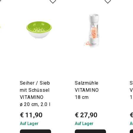
Seiher / Sieb
Salzmühle
S
mit Schüssel
VITAMINO
V
VITAMINO
18 cm
1
ø 20 cm, 2.0 l
€ 11,90
€ 27,90
Auf Lager
Auf Lager
A