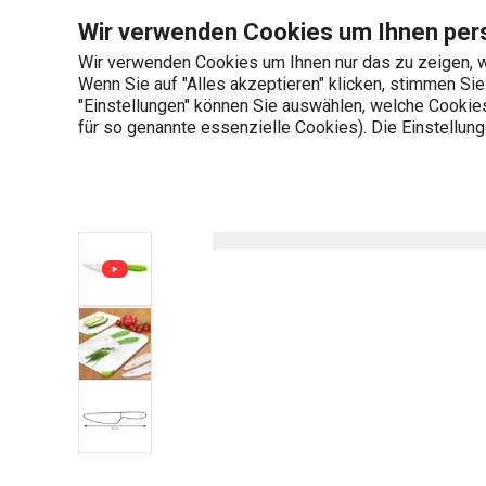
Sie befinden sich auf der Messer mit Keramikklinge VITAMINO 
Wir verwenden Cookies um Ihnen pers
Wir verwenden Cookies um Ihnen nur das zu zeigen, w
Wenn Sie auf "Alles akzeptieren" klicken, stimmen Si
+436 703 082 96
"Einstellungen" können Sie auswählen, welche Cookies 
Produktkategorien
Mo-Fr 08:00-16:00
für so genannte essenzielle Cookies). Die Einstellu
Startseite
Schneiden
Messer
U