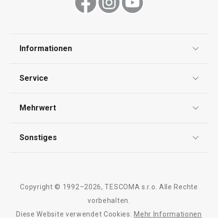
Informationen
Datenschutz
Service
AGB
Versand & Zahlung
Mehrwert
Impressum
Garantie
Qualität
Sonstiges
Rückgabe von Waren/Reklamation
Tescoma Club
Blog
Design
Meilensteine
Copyright © 1992–2026, TESCOMA s.r.o. Alle Rechte
Über Tescoma
vorbehalten.
Diese Website verwendet Cookies.
Mehr Informationen