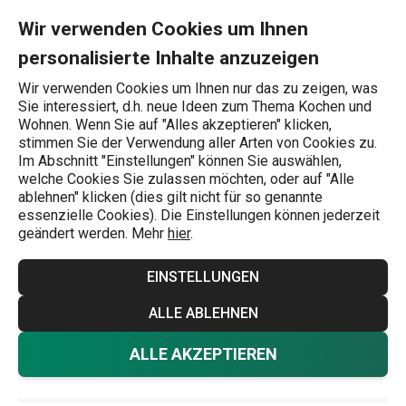
Sie befinden sich auf der Schneidebretter aus Kunststoff Seite
0
Zum Hauptinhalt springen
Zur Navigation springen
Zur Suche springen
MENU
Wir verwenden Cookies um Ihnen
personalisierte Inhalte anzuzeigen
Wonach suchen Sie?
Wir verwenden Cookies um Ihnen nur das zu zeigen, was
Sie interessiert, d.h. neue Ideen zum Thema Kochen und
Schneidebretter
Wohnen. Wenn Sie auf "Alles akzeptieren" klicken,
stimmen Sie der Verwendung aller Arten von Cookies zu.
Schneidebretter aus
Im Abschnitt "Einstellungen" können Sie auswählen,
welche Cookies Sie zulassen möchten, oder auf "Alle
Kunststoff
ablehnen" klicken (dies gilt nicht für so genannte
essenzielle Cookies). Die Einstellungen können jederzeit
Moderne Schneidebretter in verschiedenen Formen und
geändert werden. Mehr
hier
.
Größen sind aus haltbarem Kunststoff gefertigt. Sie sind
EINSTELLUNGEN
leicht sauber zu halten und spülmaschinenfest. Wir haben
jede Art von Schneidebrett, die Sie sich vorstellen können
ALLE ABLEHNEN
- doppelseitige Schneidebretter und flexible
Mehr anzeigen
ALLE AKZEPTIEREN
Schneidebretter und sogar ein faltbares Schneidebrett,
ideal zum Tragen und Entleeren von geschnittenem Essen.