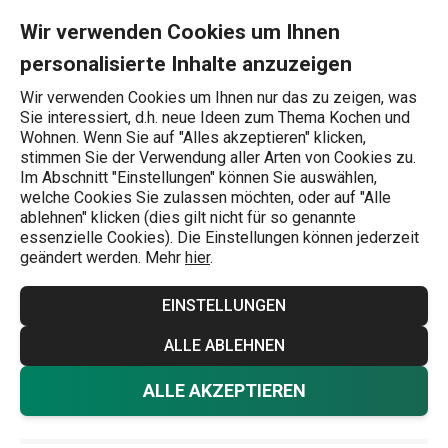
Sie befinden sich auf der Servierspateln und Lasagneheber Seit
0
Zum Hauptinhalt springen
Zur Navigation springen
Zur Suche springen
MENU
Wir verwenden Cookies um Ihnen
personalisierte Inhalte anzuzeigen
Wonach suchen Sie?
Wir verwenden Cookies um Ihnen nur das zu zeigen, was
Sie interessiert, d.h. neue Ideen zum Thema Kochen und
Kochutensilien
Wohnen. Wenn Sie auf "Alles akzeptieren" klicken,
stimmen Sie der Verwendung aller Arten von Cookies zu.
Servierspateln und
Im Abschnitt "Einstellungen" können Sie auswählen,
welche Cookies Sie zulassen möchten, oder auf "Alle
Lasagneheber
ablehnen" klicken (dies gilt nicht für so genannte
essenzielle Cookies). Die Einstellungen können jederzeit
Eine große Auswahl an Servierspateln aus rostfreiem
geändert werden. Mehr
hier
.
Stahl oder langlebigem Kunststoff zum Servieren von
EINSTELLUNGEN
Speisen. In unserem Sortiment finden Sie z. B. Lasagne-
Spatel und breite Spatel mit Rand. Damit lassen sich
ALLE ABLEHNEN
Speisen leicht von einem
Bräter
, einer
Auflaufform
oder
Mehr anzeigen
ALLE AKZEPTIEREN
einer größeren
Wok-Pfanne
schöpfen.