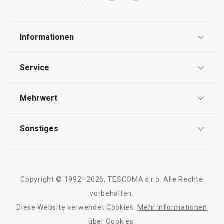
Informationen
Datenschutz
Service
AGB
Versand & Zahlung
Mehrwert
Impressum
Garantie
Qualität
Sonstiges
Rückgabe von Waren/Reklamation
Tescoma Club
Blog
Design
Meilensteine
Copyright © 1992–2026, TESCOMA s.r.o. Alle Rechte
Über Tescoma
vorbehalten.
Diese Website verwendet Cookies.
Mehr Informationen
Barrierefreiheit
über Cookies.