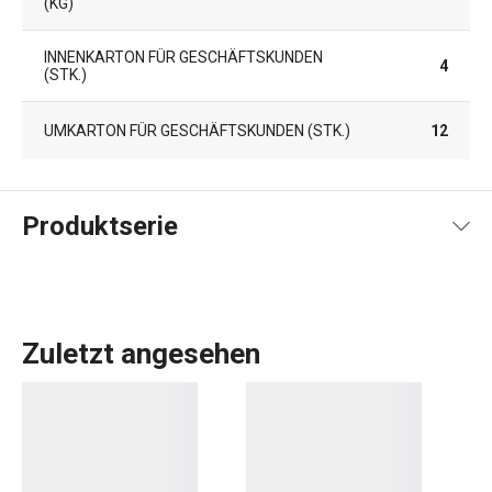
KG)
INNENKARTON FÜR GESCHÄFTSKUNDEN
4
(STK.)
UMKARTON FÜR GESCHÄFTSKUNDEN (STK.)
12
Produktserie
Zuletzt angesehen
LIVING, die sich durch erdige Farben, tiefe Glasur und
leicht gewellte Oberfläche auszeichnet. In dieser
Produktreihe finden Sie attraktive
Teller
,
Tassen
und