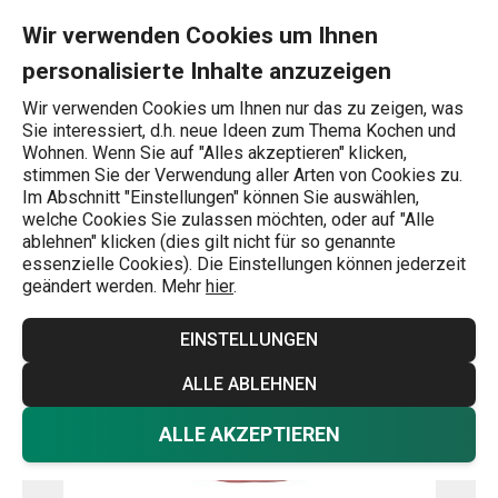
Sie befinden sich auf der Speiseteller LIVING ø 26 cm, rot Seite
0
Zum Hauptinhalt springen
Zur Navigation springen
Zur Suche springen
MENU
Wir verwenden Cookies um Ihnen
personalisierte Inhalte anzuzeigen
Wonach suchen Sie?
Wir verwenden Cookies um Ihnen nur das zu zeigen, was
Sie interessiert, d.h. neue Ideen zum Thema Kochen und
Startseite
Wohnen. Wenn Sie auf "Alles akzeptieren" klicken,
stimmen Sie der Verwendung aller Arten von Cookies zu.
Speiseteller LIVING ø 26 cm, rot
Im Abschnitt "Einstellungen" können Sie auswählen,
welche Cookies Sie zulassen möchten, oder auf "Alle
ablehnen" klicken (dies gilt nicht für so genannte
essenzielle Cookies). Die Einstellungen können jederzeit
geändert werden. Mehr
hier
.
EINSTELLUNGEN
ALLE ABLEHNEN
ALLE AKZEPTIEREN