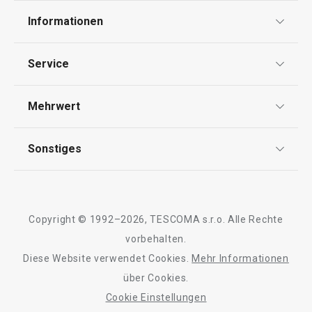
Informationen
Datenschutz
Service
AGB
Versand & Zahlung
Mehrwert
Impressum
Garantie
Qualität
Sonstiges
Rückgabe von Waren/Reklamation
Tescoma Club
Blog
Design
Meilensteine
Copyright © 1992–2026, TESCOMA s.r.o. Alle Rechte
Über Tescoma
vorbehalten.
Diese Website verwendet Cookies.
Mehr Informationen
Barrierefreiheit
über Cookies.
Cookie Einstellungen